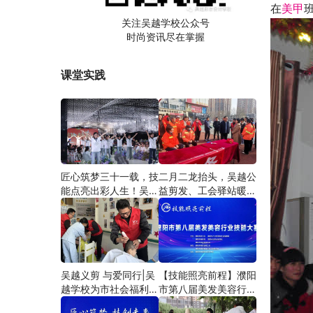
在
美甲
关注吴越学校公众号
时尚资讯尽在掌握
课堂实践
匠心筑梦三十一载，技
二月二龙抬头，吴越公
能点亮出彩人生！吴越
益剪发、工会驿站暖人
学校2026年学员学习
心——义务剪发情暖户
成果汇报会圆满成功！
外劳动者
吴越义剪 与爱同行|吴
【技能照亮前程】濮阳
越学校为市社会福利院
市第八届美发美容行业
爱心义剪
技能大赛圆满闭幕