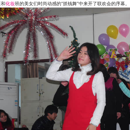
班和
化妆
班的美女们时尚动感的“抓钱舞”中来开了联欢会的序幕。