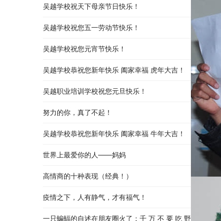
吴越学校祝天下母亲节日快乐！
吴越学校祝您五一劳动节快乐！
吴越学校祝您元宵节快乐！
吴越学校恭祝您新年快乐 阖家幸福 虎年大吉！
吴越职业培训学校祝您元旦快乐！
努力的你，真了不起！
吴越学校恭祝您新年快乐 阖家幸福 牛年大吉！
世界上最爱你的人——妈妈
高情商的十种表现（经典！）
疫情之下，人有静气，才有福气！
一只蝙蝠的自述在朋友圈火了：千 万 不 要 吃 野