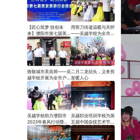
【匠心筑梦·技创未
用剪刀传递温暖与关怀
来】濮阳市第七届美发
——吴越学校为全市户
美容行业技能大赛在市
外劳动者爱心义剪
工人文化宫隆重举行
致敬城市美容师——吴
二月二龙抬头，义务剪
越学校开展为全市户外
发暖人心
劳动者爱心义剪活动
吴越学校助力濮阳市
吴越职业培训学校为第
2023年春风行动暨就
五届中国杂技艺术节加
业援助月”首场新春招
油添彩
聘会活动