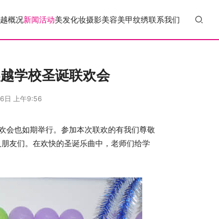
越概况
新闻活动
美发
化妆
摄影
美容
美甲
纹绣
联系我们
吴越学校圣诞联欢会
6日 上午9:56
欢会也如期举行。参加本次联欢的有我们尊敬
人朋友们。在欢快的圣诞乐曲中，老师们给学