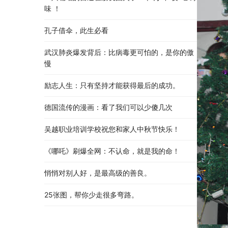
味 ！
孔子借伞，此生必看
武汉肺炎爆发背后：比病毒更可怕的，是你的傲
慢
励志人生：只有坚持才能获得最后的成功。
德国流传的漫画：看了我们可以少傻几次
吴越职业培训学校祝您和家人中秋节快乐​！​
《哪吒》刷爆全网：不认命，就是我的命！
悄悄对别人好，是最高级的善良。
25张图，帮你少走很多弯路。