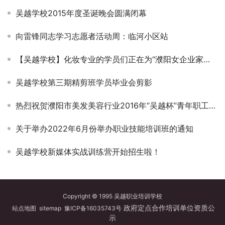
吴越学校2015年度圣诞晚会圆满闭幕
向雷锋同志学习志愿者活动周：临河小区站
【吴越学校】化妆专业的学员们正在为“濮阳女企业家年会”精心准备着……
吴越学校第三期精剪班学员毕业会剪影
热烈祝贺濮阳市美发美容行业2016年“吴越杯”青年职工技能大赛圆满成功！
关于举办2022年6月份举办职业技能培训班的通知
吴越学校新媒体实战训练营开始招生啦！
Copyright © 1995 吴越职业培训学校
政府定点合作培训单位资质公
站点地图
sitemap
豫ICP备16035743号
示