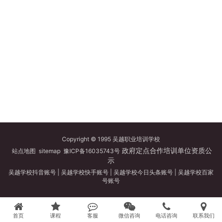
Copyright © 1995 吴越职业培训学校
政府定点合作培训单位资质公
站点地图
sitemap
豫ICP备16035743号
示
吴越学校抖音账号
|
吴越学校快手账号
|
吴越学校今日头条账号
|
吴越学校百家
号账号
首页
课程
客服
微信咨询
电话咨询
联系我们