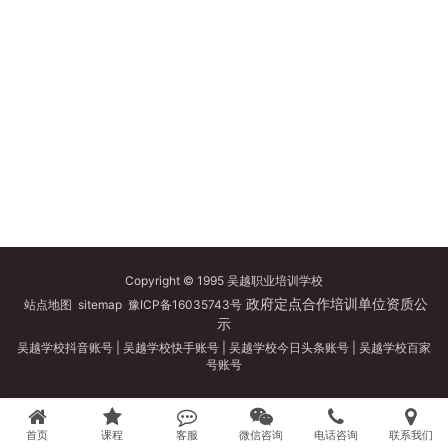
Copyright © 1995 吴越职业培训学校
政府定点合作培训单位资质公
站点地图
sitemap
豫ICP备16035743号
示
吴越学校抖音账号
|
吴越学校快手账号
|
吴越学校今日头条账号
|
吴越学校百家
号账号
首页
课程
客服
微信咨询
电话咨询
联系我们