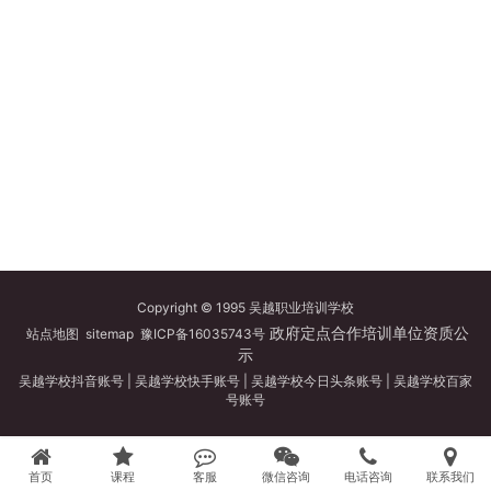
Copyright © 1995 吴越职业培训学校
政府定点合作培训单位资质公
站点地图
sitemap
豫ICP备16035743号
示
吴越学校抖音账号
|
吴越学校快手账号
|
吴越学校今日头条账号
|
吴越学校百家
号账号
首页
课程
客服
微信咨询
电话咨询
联系我们