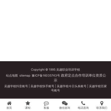
Copyright © 1995 吴越职业培训学校
政府定点合作培训单位资质公
站点地图
sitemap
豫ICP备16035743号
示
吴越学校抖音账号
|
吴越学校快手账号
|
吴越学校今日头条账号
|
吴越学校百家
号账号
首页
课程
客服
微信咨询
电话咨询
联系我们