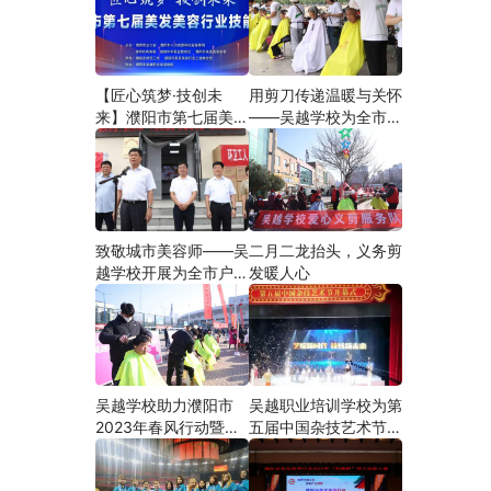
【匠心筑梦·技创未
用剪刀传递温暖与关怀
来】濮阳市第七届美发
——吴越学校为全市户
美容行业技能大赛在市
外劳动者爱心义剪
工人文化宫隆重举行
致敬城市美容师——吴
二月二龙抬头，义务剪
越学校开展为全市户外
发暖人心
劳动者爱心义剪活动
吴越学校助力濮阳市
吴越职业培训学校为第
2023年春风行动暨就
五届中国杂技艺术节加
业援助月”首场新春招
油添彩
聘会活动