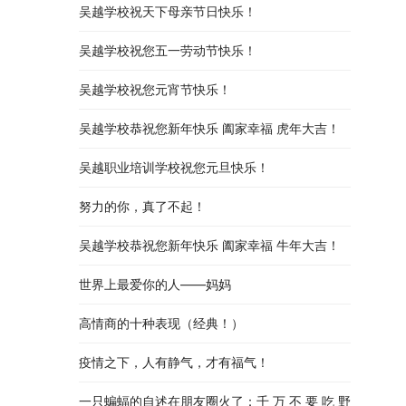
吴越学校祝天下母亲节日快乐！
吴越学校祝您五一劳动节快乐！
吴越学校祝您元宵节快乐！
吴越学校恭祝您新年快乐 阖家幸福 虎年大吉！
吴越职业培训学校祝您元旦快乐！
努力的你，真了不起！
吴越学校恭祝您新年快乐 阖家幸福 牛年大吉！
世界上最爱你的人——妈妈
高情商的十种表现（经典！）
疫情之下，人有静气，才有福气！
一只蝙蝠的自述在朋友圈火了：千 万 不 要 吃 野