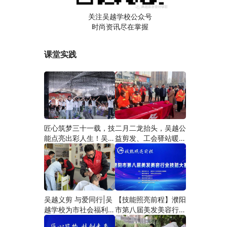
关注吴越学校公众号
时尚资讯尽在掌握
课堂实践
匠心筑梦三十一载，技
二月二龙抬头，吴越公
能点亮出彩人生！吴越
益剪发、工会驿站暖人
学校2026年学员学习
心——义务剪发情暖户
成果汇报会圆满成功！
外劳动者
吴越义剪 与爱同行|吴
【技能照亮前程】濮阳
越学校为市社会福利院
市第八届美发美容行业
爱心义剪
技能大赛圆满闭幕