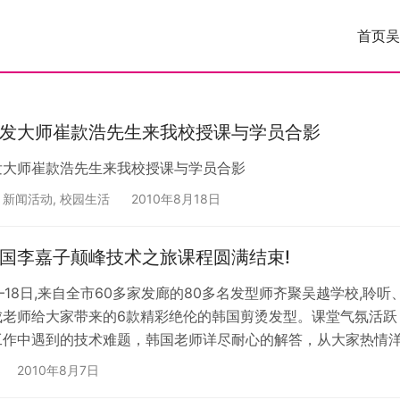
首页
吴
发大师崔款浩先生来我校授课与学员合影
发大师崔款浩先生来我校授课与学员合影
,
新闻活动
,
校园生活
2010年8月18日
国李嘉子颠峰技术之旅课程圆满结束!
日–18日,来自全市60多家发廊的80多名发型师齐聚吴越学校,
成老师给大家带来的6款精彩绝伦的韩国剪烫发型。课堂气氛活跃
工作中遇到的技术难题，韩国老师详尽耐心的解答，从大家热情
盛况。相信本次课程将会再次成为我市美发史上的一个里程碑，
2010年8月7日
推动我市美发行业再上一个新台阶，起到了不可磨灭的作用!