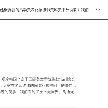
越概况
新闻活动
美发
化妆
摄影
美容
美甲
纹绣
联系我们
聆听、观摩韩国李嘉子国际美发学院崔款浩副院长
，大家在老师讲课的间隙积极提问，解决自己
洋溢的笑脸，我们看到了技术无国界、沟通无
对提升我市美发师的审美水平、设计思维模