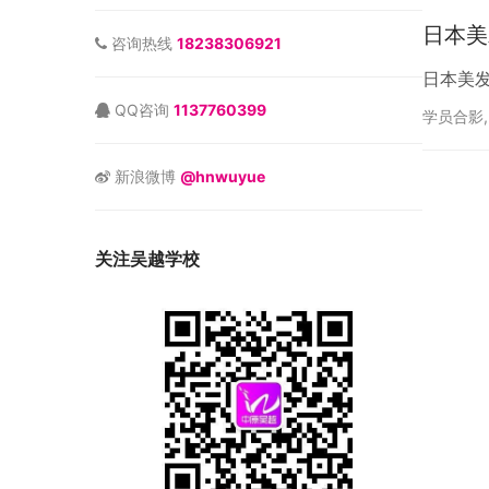
日本美
咨询热线
18238306921
日本美
QQ咨询
1137760399
学员合影
新浪微博
@hnwuyue
关注吴越学校