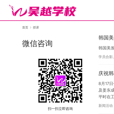
首页
授课
韩国美
微信咨询
韩国美
学员合影
庆祝韩
8月17
及姜东
平时在
障碍的
新闻活动
扫一扫立即咨询
式，对