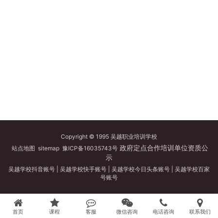
Copyright © 1995 吴越职业培训学校
政府定点合作培训单位资质公
站点地图
sitemap
豫ICP备16035743号
示
吴越学校抖音账号
|
吴越学校快手账号
|
吴越学校今日头条账号
|
吴越学校百家
号账号
首页
课程
客服
微信咨询
电话咨询
联系我们