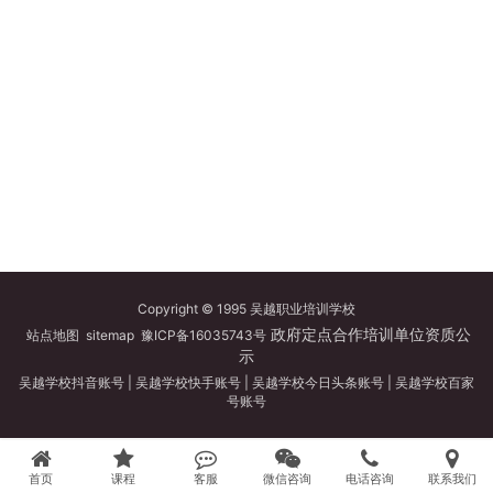
Copyright © 1995 吴越职业培训学校
政府定点合作培训单位资质公
站点地图
sitemap
豫ICP备16035743号
示
吴越学校抖音账号
|
吴越学校快手账号
|
吴越学校今日头条账号
|
吴越学校百家
号账号
首页
课程
客服
微信咨询
电话咨询
联系我们