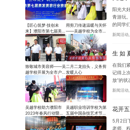
阳光大
青游玩
的同学
【匠心筑梦·技创未
用剪刀传递温暖与关怀
来】濮阳市第七届美发
——吴越学校为全市户
的花儿
新闻活动
美容行业技能大赛在市
外劳动者爱心义剪
美好幸
工人文化宫隆重举行
生 如
在我们
致敬城市美容师——吴
二月二龙抬头，义务剪
越学校开展为全市户外
发暖人心
记得上
劳动者爱心义剪活动
放”的状
新闻活动
吴越学校助力濮阳市
吴越职业培训学校为第
花开五
2023年春风行动暨就
五届中国杂技艺术节加
业援助月”首场新春招
油添彩
5月2
聘会活动
老师、程