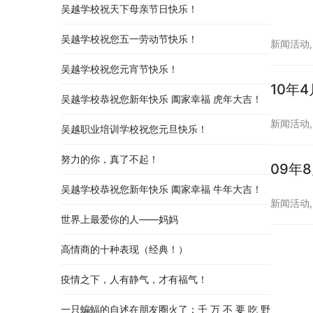
吴越学校祝天下母亲节日快乐！
吴越学校祝您五一劳动节快乐！
新闻活动
吴越学校祝您元宵节快乐！
10年
吴越学校恭祝您新年快乐 阖家幸福 虎年大吉！
新闻活动
吴越职业培训学校祝您元旦快乐！
努力的你，真了不起！
09年
吴越学校恭祝您新年快乐 阖家幸福 牛年大吉！
新闻活动
世界上最爱你的人——妈妈
高情商的十种表现（经典！）
疫情之下，人有静气，才有福气！
一只蝙蝠的自述在朋友圈火了：千 万 不 要 吃 野