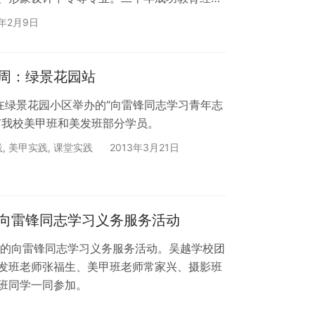
强化店务实战教学，数百家国内外优秀企业鉴
7年2月9日
业直通车。 报名热线：400-0393-997
 点击文章下方阅读原文即可在线报名 …
周：绿景花园站
在绿景花园小区举办的“向雷锋同志学习青年志
有我校美甲班和美发班部分学员。
践
,
美甲实践
,
课堂实践
2013年3月21日
向雷锋同志学习义务服务活动
召的向雷锋同志学习义务服务活动。吴越学校团
发班老师张福生、美甲班老师常家兴、摄影班
班同学一同参加。