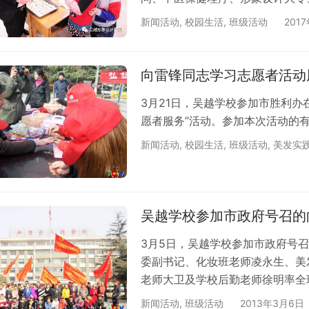
积累，专业教育与素质教育并举，
新闻活动
,
校园生活
,
班级活动
201
约。选择吴越，踏上高薪就业，成功创
网站：www.hnwuyue.com
向雷锋同志学习志愿者活动
3月21日，吴越学校参加市胜利办
愿者服务”活动。参加本次活动的
新闻活动
,
校园生活
,
班级活动
,
美发实
吴越学校参加市政府号召的
3月5日，吴越学校参加市政府号
委副书记、化妆班老师凌永生、美
老师大卫及学校后勤老师徐明率全
新闻活动
,
班级活动
2013年3月6日