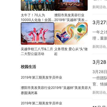
新闻活动
太牛了！70人为
濮阳市美发美容行业
10000人化妆！全国
2019年“吴越杯”美发
3月2
关注的盛事你知道吗？
美容大赛圆满闭幕
一年之
理，重
新闻活动
吴越学校三八节&二月
义务理发 爱心从“头”做
二大型公益活动
起
3月2
校园生活
3月2
2019年第三期美发学员毕业
一些团
育、情
濮阳市美发美容行业2019年“吴越杯”美发美容大
个大
新闻活动
赛圆满闭幕
2019年第二期美发学员毕业