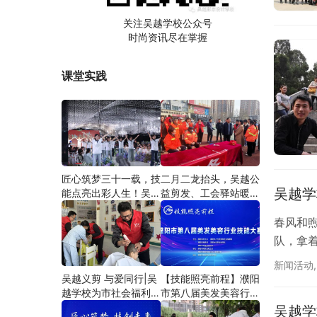
关注吴越学校公众号
时尚资讯尽在掌握
课堂实践
匠心筑梦三十一载，技
二月二龙抬头，吴越公
吴越学
能点亮出彩人生！吴越
益剪发、工会驿站暖人
学校2026年学员学习
心——义务剪发情暖户
成果汇报会圆满成功！
外劳动者
春风和
队，拿
新闻活动
吴越义剪 与爱同行|吴
【技能照亮前程】濮阳
越学校为市社会福利院
市第八届美发美容行业
爱心义剪
技能大赛圆满闭幕
吴越学