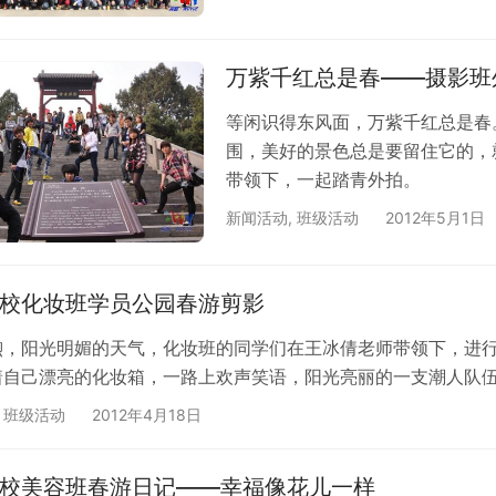
万紫千红总是春——摄影班
等闲识得东风面，万紫千红总是春
围，美好的景色总是要留住它的，
带领下，一起踏青外拍。
新闻活动
,
班级活动
2012年5月1日
校化妆班学员公园春游剪影
煦，阳光明媚的天气，化妆班的同学们在王冰倩老师带领下，进
着自己漂亮的化妆箱，一路上欢声笑语，阳光亮丽的一支潮人队
,
班级活动
2012年4月18日
校美容班春游日记——幸福像花儿一样