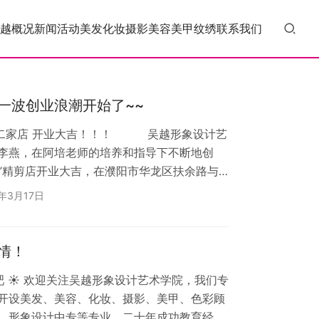
越概况
新闻活动
美发
化妆
摄影
美容
美甲
纹绣
联系我们
一波创业浪潮开始了~~
第二家店 开业大吉！！！ 吴越形象设计艺
李燕，在阿培老师的培养和指导下不断地创
轩”精剪店开业大吉，在濮阳市华龙区扶余路与
区南院对面），吴越学校发廊研修班派20名学
7年3月17日
的学员帮忙剪发、烫发，高超的手艺，优良的
户认可和支持，吴越学校是吴越学子们坚强的
”。选择了吴越学校才是对…
情！
吧 ☀ 欢迎关注吴越形象设计艺术学院，我们专
开设美发、美容、化妆、摄影、美甲、色彩顾
、形象设计中专等专业。二十年成功教育经验