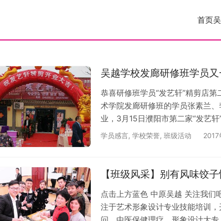
首页
吴
吴越学校发廊研修班学员又
恭喜研修班学员“发艺轩”精剪店
术学院发廊研修班的学员张素兰、
业，3月15日濮阳市第二家“发艺
南海路路口西100米路北（兴隆小
学员感言
,
学校荣誉
,
班级活动
201
员到发艺轩帮忙发广告，派最优秀
技术，优质的服务得到了当地的客
后盾。 老师说过：“选择大于奋斗
【班级风采】别有风味饺子
点击上方蓝色 中原吴越 关注我们
注于艺术形象设计专业技能培训，
问、中医保健理疗、形象设计大专