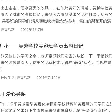
好出去走走，碧水蓝天吹吹风…… 在如此美好的清晨，吴越学校
。看久了城市的高楼建筑，来到公园看到满眼的花红柳绿，所有的
们 美容班的同学们 清风和煦吹拂着悠悠杨柳，雪白的梨花开的
一样在阳光下，璀璨的绽放。大家为了相同的梦想，来到吴越学
,
班级活动
2012年4月7日
福人生的努力。一年最美好的季节，就当属万物萌动，春暖花开
 夏 花——吴越学校美容班学员出游日记
紧张又愉快的学习之余，老师带领我们适当的放松一下。于是我
次来的时候是春天，这里的花草树木，都在“萌芽”状态。而现在
态
,
校园生活
,
班级活动
2011年7月22日
月 爱心吴越
日下午，濮阳吴越发型美容化妆摄影学校精剪和美容班的同学们在
伟霞老师的带领下坐着校车来到市体育场北侧“松涛苑疗养院”，