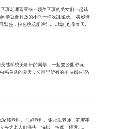
美容班老师晋亚楠带领美容班的美女们一起踏
同学就像释放的小鸟一样欢跳雀跃。 美容班
满目繁盛，粉色桃花相映红……我们也像春天里
校学习一技之长。这是对梦想的一种坚持，对
的春季，一生…
们吴越学校美容班的同学，一起去公园游玩，
是虫鸣鸟跃的夏天，公园里所有的植被都在“怒
张家铭老师、马超老师、张福生老师、罗若雯
义务为老人们洗头、洗脚、按摩、理发…..