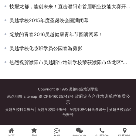
技耀龙都，能创未来！直击濮阳市首届职业技能大赛开幕式吴越学校展台！
吴越学校2015年度圣诞晚会圆满闭幕
绽放的青春2016吴越健康青年节圆满闭幕！
吴越学校化妆班学员公园春游剪影
热烈祝贺濮阳市吴越职业培训学校荣获濮阳市华龙区“三八红旗集体”称号！
Copyright © 1995 吴越职业培训学校
政府定点合作培训单位资质公
站点地图
sitemap
豫ICP备16035743号
示
吴越学校抖音账号
|
吴越学校快手账号
|
吴越学校今日头条账号
|
吴越学校百家
号账号