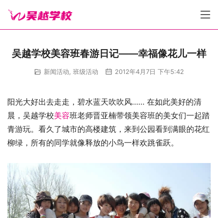
吴越学校美容班春游日记——幸福像花儿一样
新闻活动
,
班级活动
2012年4月7日 下午5:42
阳光大好出去走走，碧水蓝天吹吹风…… 在如此美好的清
晨，吴越学校
美容
班老师晋亚楠带领美容班的美女们一起踏
青游玩。看久了城市的高楼建筑，来到公园看到满眼的花红
柳绿，所有的同学就像释放的小鸟一样欢跳雀跃。