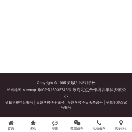
Copyright © 1995 吴越职业培训学校
政府定点合作培训单位资质公
站点地图
sitemap
豫ICP备16035743号
示
吴越学校抖音账号
|
吴越学校快手账号
|
吴越学校今日头条账号
|
吴越学校百家
号账号
首页
课程
客服
微信咨询
电话咨询
联系我们