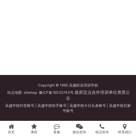
Copyright © 1995 吴越职业培训学校
政府定点合作培训单位资质公
站点地图
sitemap
豫ICP备16035743号
示
吴越学校抖音账号
|
吴越学校快手账号
|
吴越学校今日头条账号
|
吴越学校百家
号账号
首页
课程
客服
微信咨询
电话咨询
联系我们