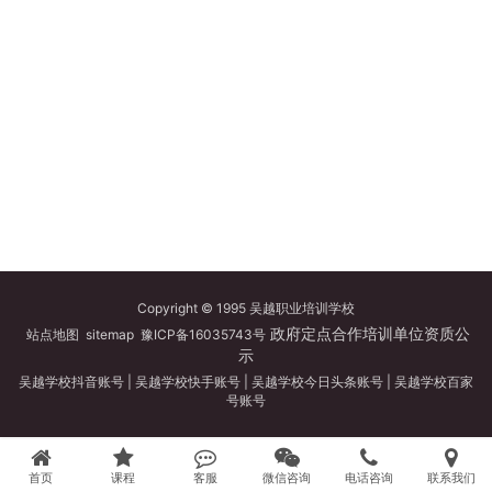
Copyright © 1995 吴越职业培训学校
政府定点合作培训单位资质公
站点地图
sitemap
豫ICP备16035743号
示
吴越学校抖音账号
|
吴越学校快手账号
|
吴越学校今日头条账号
|
吴越学校百家
号账号
首页
课程
客服
微信咨询
电话咨询
联系我们