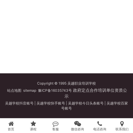
Copyright © 1995 吴越职业培训学校
政府定点合作培训单位资质公
站点地图
sitemap
豫ICP备16035743号
示
吴越学校抖音账号
|
吴越学校快手账号
|
吴越学校今日头条账号
|
吴越学校百家
号账号
首页
课程
客服
微信咨询
电话咨询
联系我们