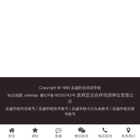
Copyright © 1995 吴越职业培训学校
政府定点合作培训单位资质公
站点地图
sitemap
豫ICP备16035743号
示
吴越学校抖音账号
|
吴越学校快手账号
|
吴越学校今日头条账号
|
吴越学校百家
号账号
首页
课程
客服
微信咨询
电话咨询
联系我们