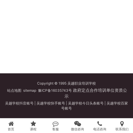
Copyright © 1995 吴越职业培训学校
政府定点合作培训单位资质公
站点地图
sitemap
豫ICP备16035743号
示
吴越学校抖音账号
|
吴越学校快手账号
|
吴越学校今日头条账号
|
吴越学校百家
号账号
首页
课程
客服
微信咨询
电话咨询
联系我们