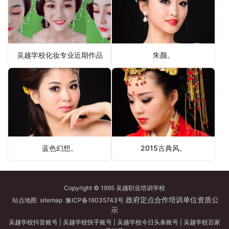
吴越学校化妆专业近期作品
朱颜。
蓝色幻想。
2015古典风。
Copyright © 1995 吴越职业培训学校
政府定点合作培训单位资质公
站点地图
sitemap
豫ICP备16035743号
示
吴越学校抖音账号
|
吴越学校快手账号
|
吴越学校今日头条账号
|
吴越学校百家