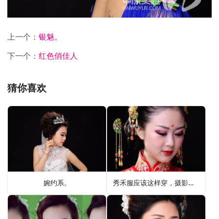
上一个：
银魅。
下一个：
红色俏佳人
猜你喜欢
婉约系。
秀禾服应该这样穿，摄影作品