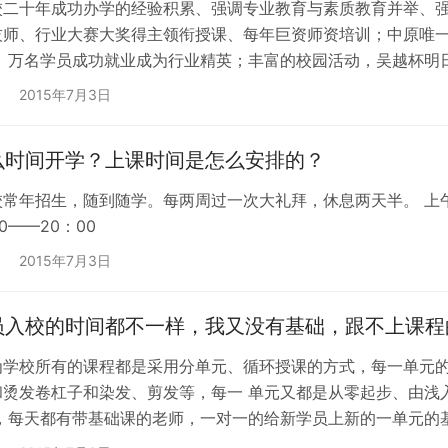
校二十年成功办学的经验积累、强调专业教育与素质教育并举、
技师、行业大赛大奖得主领衔授课、每年巨资师资培训；中原唯
 、万名学员成功就业成为行业精英；丰富的校园活动，吴越杯明
；几百家企业签约吴越，是学员就业、创业成 功的保障；与国际
2015年7月3日
吴越学员光辉灿烂的明天！
么时间开学？上课时间是怎么安排的？
常年招生，随到随学。每两周过一次大礼拜，休息两天半。 上午8：
0——20：00
2015年7月3日
员入校的时间都不一样，我又没有基础，跟不上课程
为学校所有的课程都是采用分单元、循环授课的方式，每一单元的
和烫发卷杠子和染发、剪发等，每一 单元又都是从零起步、由浅
 ，每天都有带基础课的老师，一对一的给新学员上新的一单元的
完整的学会每一单元课程。