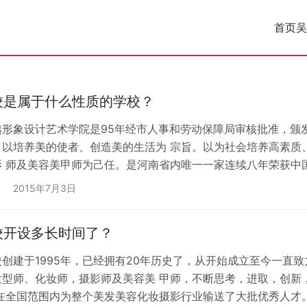
首页
吴
校是属于什么性质的学校？
越形象设计艺术学院是95年经市人事和劳动保障局审核批准，颁
，以培养美的使者、创造美的生活为 宗旨。以为社会培养高素质
影 师及美容美甲师为己任。是河南省内唯一一家连续八年荣获中
计学校。
2015年7月3日
校开设多长时间了？
创建于1995年，已经拥有20年历史了，从开始成立至今一直
发型师、化妆师，摄影师及美容美 甲师，不断思考，进取，创新
。在全国范围内为整个美发美容化妆摄影行业输送了大批优秀人才