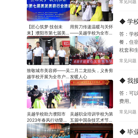
常见问题
◆ 学
【匠心筑梦·技创未
用剪刀传递温暖与关怀
来】濮阳市第七届美发
——吴越学校为全市户
答：学
美容行业技能大赛在市
外劳动者爱心义剪
餐，住
工人文化宫隆重举行
枕套和
常见问题
致敬城市美容师——吴
二月二龙抬头，义务剪
越学校开展为全市户外
发暖人心
◆ 我
劳动者爱心义剪活动
答：可
费用。
常见问题
吴越学校助力濮阳市
吴越职业培训学校为第
2023年春风行动暨就
五届中国杂技艺术节加
业援助月”首场新春招
油添彩
◆ 毕
聘会活动