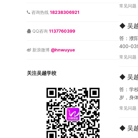
常见问题
咨询热线
18238306921
◆ 吴
QQ咨询
1137760399
答：濮阳
400-03
新浪微博
@hnwuyue
常见问题
关注吴越学校
◆ 吴
答：学
岁，身
常见问题
◆ 吴