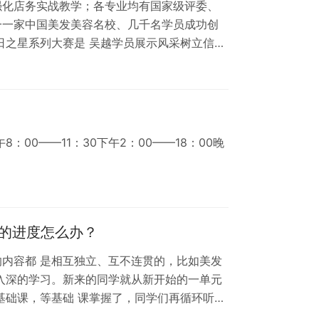
强化店务实战教学；各专业均有国家级评委、
一一家中国美发美容名校、几千名学员成功创
日之星系列大赛是 吴越学员展示风采树立信心
知名培训机构、业内名师、名企深度合作，携
00——11：30下午2：00——18：00晚
的进度怎么办？
内容都 是相互独立、互不连贯的，比如美发
入深的学习。新来的同学就从新开始的一单元
基础课，等基础 课掌握了，同学们再循环听课