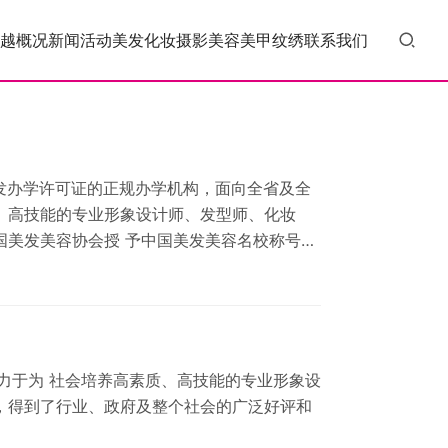
越概况
新闻活动
美发
化妆
摄影
美容
美甲
纹绣
联系我们
发办学许可证的正规办学机构，面向全省及全
、高技能的专业形象设计师、发型师、化妆
国美发美容协会授 予中国美发美容名校称号的
致力于为 社会培养高素质、高技能的专业形象设
，得到了行业、政府及整个社会的广泛好评和
。