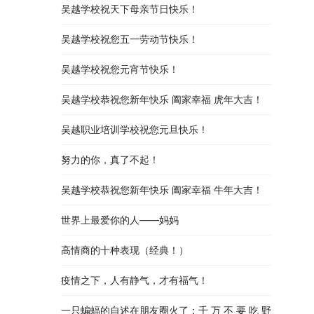
吴越学校祝天下母亲节日快乐！
吴越学校祝您五一劳动节快乐！
吴越学校祝您元宵节快乐！
吴越学校恭祝您新年快乐 阖家幸福 虎年大吉！
吴越职业培训学校祝您元旦快乐！
努力的你，真了不起！
吴越学校恭祝您新年快乐 阖家幸福 牛年大吉！
世界上最爱你的人——妈妈
高情商的十种表现（经典！）
疫情之下，人有静气，才有福气！
一只蝙蝠的自述在朋友圈火了：千 万 不 要 吃 野