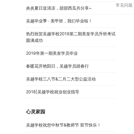
二线城
常见问题
炎炎夏日送清凉，甜甜西瓜共分享~
走，毕
吴越毕业季 · 美甲班，我们毕业啦！
热烈祝贺吴越学校2019第二期美发学员升班考试
圆满成功
2019年第一期美发学员毕业
春暖花开艳阳日，吴越学员踏春行
吴越学校三八节&二月二大型公益活动
2018|吴越学校就业创业指导
心灵家园
吴越学校祝您中秋节&教师节 双节快乐！