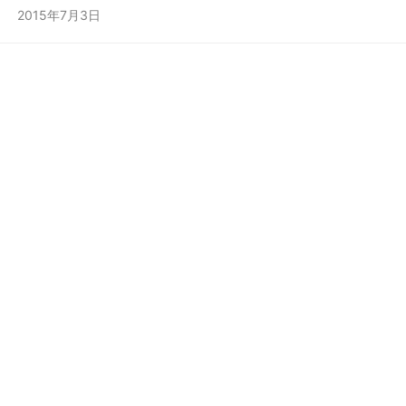
市再到我们濮阳、安阳、新乡市级城市一直 到乡镇，都非常非常
2015年7月3日
业后绝 不存在找不到工作的问题。就业方向可以选择在大型连锁