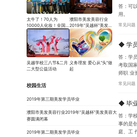
答：可
用。
太牛了！70人为
濮阳市美发美容行业
常见问题
10000人化妆！全国
2019年“吴越杯”美发
关注的盛事你知道吗？
美容大赛圆满闭幕
◆ 学
答：学
吴越学校三八节&二月
义务理发 爱心从“头”做
考取国
二大型公益活动
起
师职 
常见问题
校园生活
2019年第三期美发学员毕业
◆ 毕
濮阳市美发美容行业2019年“吴越杯”美发美容大
答：学
赛圆满闭幕
事的是
庭、工
2019年第二期美发学员毕业