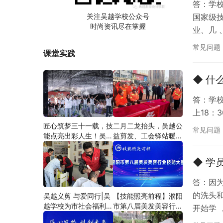
答：学
关注吴越学校公众号
国家级
时尚资讯尽在掌握
业、几
的舞台
常见问题
课堂实践
手开创
◆ 什
答：学校
上18：3
匠心筑梦三十一载，技
二月二龙抬头，吴越公
常见问题
能点亮出彩人生！吴越
益剪发、工会驿站暖人
学校2026年学员学习
心——义务剪发情暖户
成果汇报会圆满成功！
外劳动者
◆ 学
答：因
的洗头
吴越义剪 与爱同行|吴
【技能照亮前程】濮阳
越学校为市社会福利院
市第八届美发美容行业
开始学
爱心义剪
技能大赛圆满闭幕
就可以