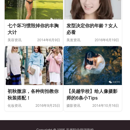
七个坏习惯毁掉你的丰胸
发型决定你的年龄？女人
大计
必看
美容资讯
2014年6月9日
美发资讯
2016年6月19日
【吴越学校】给人像摄影
初秋微凉，各种街拍教你
师的6条小Tips
秋装搭配！
摄影资讯
2014年10月16日
化妆资讯
2016年9月25日
Copyright © 1995 吴越职业培训学校