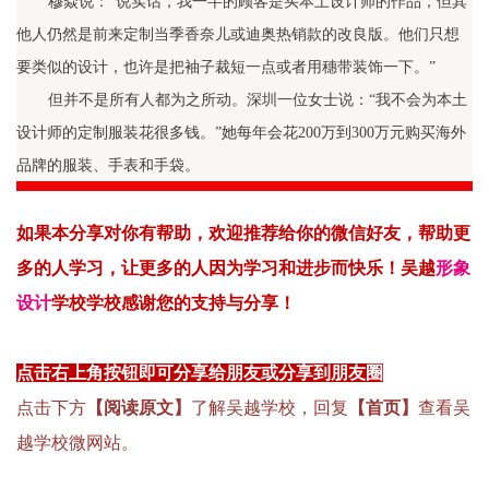
穆焱说：“说实话，我一半的顾客是买本土设计师的作品，但其
他人仍然是前来定制当季香奈儿或迪奥热销款的改良版。他们只想
要类似的设计，也许是把袖子裁短一点或者用穗带装饰一下。”
但并不是所有人都为之所动。深圳一位女士说：“我不会为本土
设计师的定制服装花很多钱。”她每年会花200万到300万元购买海外
品牌的服装、手表和手袋。
如果本分享对你有帮助，
欢迎
推荐
给你
的微信好友，
帮
助更
多的人
学习
，
让
更多的人因为学习和进步而快乐！吴越
形象
设计
学校
学
校感
谢您
的支持
与
分享！
点击右上角按钮即可分享给朋友或分享到朋友圈
点击下方
【阅读原文】
了解吴越学校，回复
【首页】
查看吴
越学校微网站。