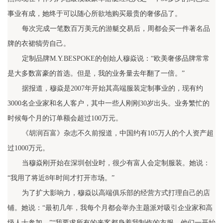
事业有成，她终于可以随心所欲地购买最贵的奢侈品了。
每次完成一笔数百万美元的游艇交易后，周都会买一件著名品
牌的衣裙犒劳自己。
定制品牌M.Y.BESPOKE的创始人穆焱说：“欧美奢侈品牌常常
是大多数富豪的首选。但是，我的业务量去年翻了一倍。”
据报道，穆焱是2007年开始其高端服装定制事业的，现有约
3000名企业家和名人客户，其中一些人刚刚30岁出头。业务繁忙的
时候每个月的订单额会超过100万元。
《胡润百富》杂志不久前报道，中国约有105万人的个人资产超
过1000万元。
当穆焱刚开始在深圳创业时，很少有富人会定制服装。她说：
“我用了将近8年时间才打开市场。”
为了扩大影响力，穆焱以高端俱乐部的经营方式打理自己的店
铺。她说：“最初几年，我每个月都会举办主题派对吸引企业家和高
级人士参加。”“我要求所有的来客都身着我制作的衣服，他们一开始