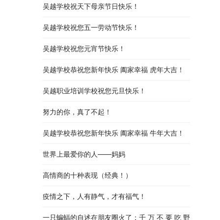
吴越学校祝天下母亲节日快乐！
吴越学校祝您五一劳动节快乐！
吴越学校祝您元宵节快乐！
吴越学校恭祝您新年快乐 阖家幸福 虎年大吉！
吴越职业培训学校祝您元旦快乐！
努力的你，真了不起！
吴越学校恭祝您新年快乐 阖家幸福 牛年大吉！
世界上最爱你的人——妈妈
高情商的十种表现（经典！）
疫情之下，人有静气，才有福气！
一只蝙蝠的自述在朋友圈火了：千 万 不 要 吃 野