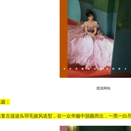
图源网络
巴篇：
巴复古波波头羽毛披风造型，在一众华服中脱颖而出，一黑一白