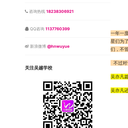
咨询热线
18238306921
QQ咨询
1137760399
一年一
星们为
新浪微博
@hnwuyue
们，不
不过对
关注吴越学校
吴亦凡
吴亦凡