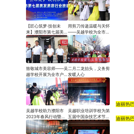
【匠心筑梦·技创未
用剪刀传递温暖与关怀
来】濮阳市第七届美发
——吴越学校为全市户
美容行业技能大赛在市
外劳动者爱心义剪
工人文化宫隆重举行
致敬城市美容师——吴
二月二龙抬头，义务剪
越学校开展为全市户外
发暖人心
劳动者爱心义剪活动
迪丽热
吴越学校助力濮阳市
吴越职业培训学校为第
2023年春风行动暨就
五届中国杂技艺术节加
迪丽热
业援助月”首场新春招
油添彩
聘会活动