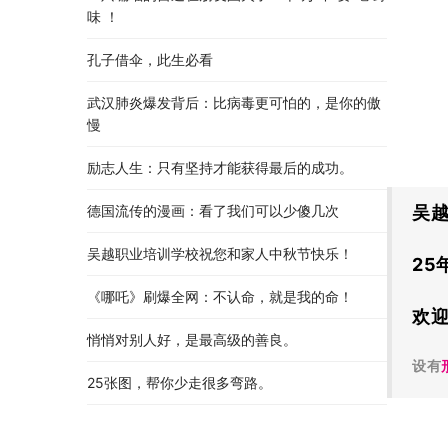
味 ！
孔子借伞，此生必看
武汉肺炎爆发背后：比病毒更可怕的，是你的傲
慢
励志人生：只有坚持才能获得最后的成功。
德国流传的漫画：看了我们可以少傻几次
吴
吴越职业培训学校祝您和家人中秋节快乐​！​
25
《哪吒》刷爆全网：不认命，就是我的命！
欢
悄悄对别人好，是最高级的善良。
设有
25张图，帮你少走很多弯路。