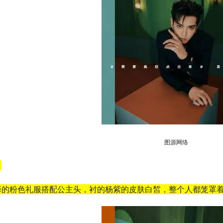
图源网络
：
择的粉色礼服搭配公主头，衬的杨紫的皮肤白皙，整个人都笼罩