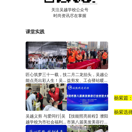
关注吴越学校公众号
时尚资讯尽在掌握
课堂实践
匠心筑梦三十一载，技
二月二龙抬头，吴越公
能点亮出彩人生！吴越
益剪发、工会驿站暖人
学校2026年学员学习
心——义务剪发情暖户
成果汇报会圆满成功！
外劳动者
杨紫
篇
杨紫选
吴越义剪 与爱同行|吴
【技能照亮前程】濮阳
越学校为市社会福利院
市第八届美发美容行业
爱心义剪
技能大赛圆满闭幕