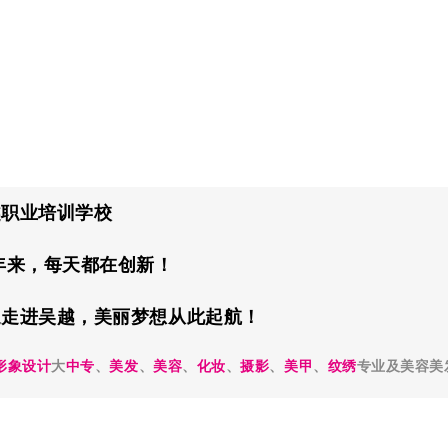
越职业培训学校
年来，每天都在创新！
迎走进吴越，
美丽梦想从此起航！
形象设计
大
中专
、
美发
、
美容
、
化妆
、
摄影
、
美甲
、
纹绣
专业及
美容美