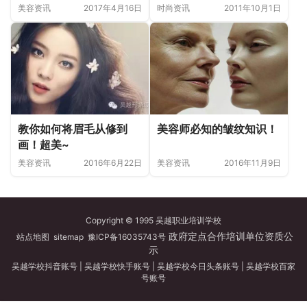
轻光彩
美容资讯
2017年4月16日
时尚资讯
2011年10月1日
美容师必知的皱纹知识！
教你如何将眉毛从修到
画！超美~
美容资讯
2016年11月9日
美容资讯
2016年6月22日
Copyright © 1995 吴越职业培训学校
政府定点合作培训单位资质公
站点地图
sitemap
豫ICP备16035743号
示
吴越学校抖音账号
|
吴越学校快手账号
|
吴越学校今日头条账号
|
吴越学校百家
号账号