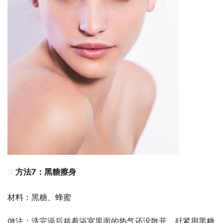
方法7：黑糖擦身
材料：黑糖、蜂蜜
做法：洗完澡后趁着浴室里面的热气还没散开，赶紧用黑糖