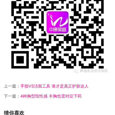
上一篇：
手指VS洁面工具 谁才是真正护肤达人
下一篇：
4种胸型毁性感 丰胸也需对症下药
猜你喜欢