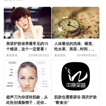
美容护肤保养最常见的15
人体最佳的洗澡、睡觉、
个错误，这个一定要看！
吃水果、美容…时间，太
全了
美容资讯
2016年2月20日
美容资讯
2016年9月24日
超声刀为你逆转肌龄，从
肌肤也需要辟谷 国庆护肤
此告别满脸褶子，还你年
“断食法”