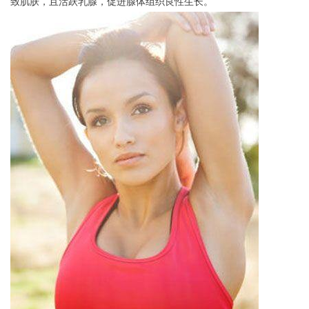
致肌肤，且活跃乳腺，促进腺体组织良性生长。