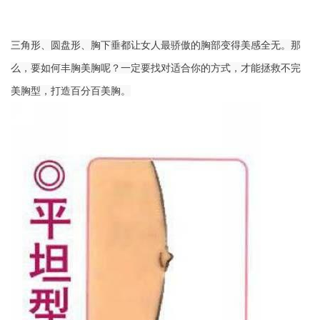
三角形、圆盘形、胸下垂都让女人最骄傲的胸部变得美感全无。那
么，要如何丰胸美胸呢？一定要找对适合你的方式，才能拯救不完
美胸型，打造百分百美胸。