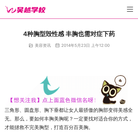
4种胸型毁性感 丰胸也需对症下药
美容资讯
2014年5月23日 上午12:00
三角形、圆盘形、胸下垂都让女人最骄傲的胸部变得美感全
无。那么，要如何丰胸美胸呢？一定要找对适合你的方式，
才能拯救不完美胸型，打造百分百美胸。