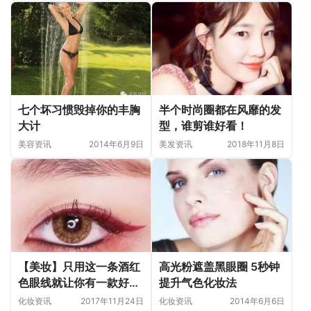
七个坏习惯毁掉你的丰胸
半个时尚圈都在风靡的发
大计
型，谁剪谁好看！
美容资讯
2014年6月9日
美发资讯
2018年11月8日
【美妆】只用这一条酒红
高光粉遮盖黑眼圈 5秒钟
色眼线就让你有一款好特
提升气色化妆法
别的眼妆
化妆资讯
2017年11月24日
化妆资讯
2014年6月6日