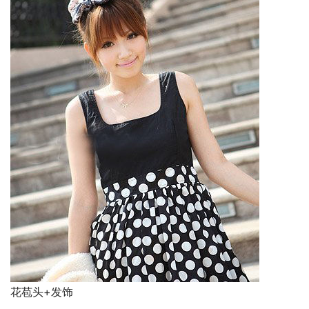
花苞头+发饰