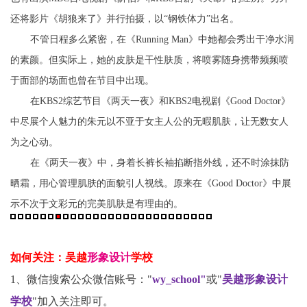
还将影片《胡狼来了》并行拍摄，以“钢铁体力”出名。
不管日程多么紧密，在《Running Man》中她都会秀出干净水润
的素颜。但实际上，她的皮肤是干性肤质，将喷雾随身携带频频喷
于面部的场面也曾在节目中出现。
在KBS2综艺节目《两天一夜》和KBS2电视剧《Good Doctor》
中尽展个人魅力的朱元以不亚于女主人公的无暇肌肤，让无数女人
为之心动。
在《两天一夜》中，身着长裤长袖掐断指外线，还不时涂抹防
晒霜，用心管理肌肤的面貌引人视线。原来在《Good Doctor》中展
示不次于文彩元的完美肌肤是有理由的。
如何关注：吴越
形象设计
学校
1、微信搜索公众微信账号："
wy_school"
或"
吴越形象设计
学校
"加入关注即可。