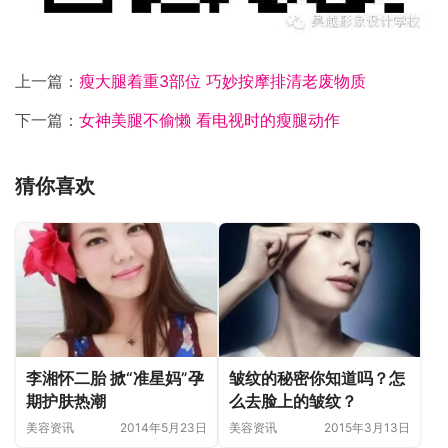
上一篇：
瘦大腿着重3部位 巧妙按摩排清老废物质
下一篇：
女神美腿不偷懒 看电视时的瘦腿动作
猜你喜欢
李湘怀二胎 掀“准星妈”孕
皱纹的秘密你知道吗？怎
期护肤热潮
么去脸上的皱纹？
美容资讯
2014年5月23日
美容资讯
2015年3月13日