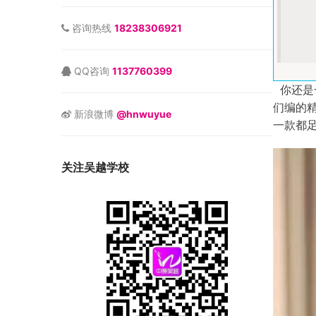
咨询热线
18238306921
QQ咨询
1137760399
你还是
们编的
新浪微博
@hnwuyue
一款都足
关注吴越学校