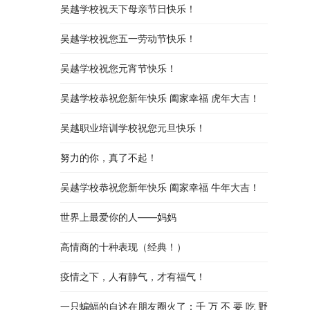
吴越学校祝天下母亲节日快乐！
吴越学校祝您五一劳动节快乐！
吴越学校祝您元宵节快乐！
吴越学校恭祝您新年快乐 阖家幸福 虎年大吉！
吴越职业培训学校祝您元旦快乐！
努力的你，真了不起！
吴越学校恭祝您新年快乐 阖家幸福 牛年大吉！
世界上最爱你的人——妈妈
高情商的十种表现（经典！）
疫情之下，人有静气，才有福气！
一只蝙蝠的自述在朋友圈火了：千 万 不 要 吃 野