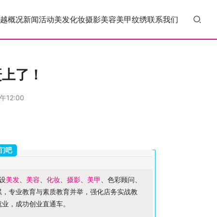
越概况
新闻活动
美发
化妆
摄影
美容
美甲
纹绣
联系我们
赶上了！
午12:00
们吧
设
美发
、
美容
、
化妆
、
摄影
、
美甲
、色彩顾问、
累，专业教育与素质教育并举，强化店务实战教
就业，成功创业直通车。