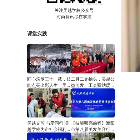
关注吴越学校公众号
时尚资讯尽在掌握
课堂实践
匠心筑梦三十一载，技
二月二龙抬头，吴越公
能点亮出彩人生！吴越
益剪发、工会驿站暖人
学校2026年学员学习
心——义务剪发情暖户
成果汇报会圆满成功！
外劳动者
吴越义剪 与爱同行|吴
【技能照亮前程】濮阳
越学校为市社会福利院
市第八届美发美容行业
爱心义剪
技能大赛圆满闭幕