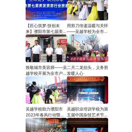
【匠心筑梦·技创未
用剪刀传递温暖与关怀
来】濮阳市第七届美发
——吴越学校为全市户
美容行业技能大赛在市
外劳动者爱心义剪
工人文化宫隆重举行
致敬城市美容师——吴
二月二龙抬头，义务剪
越学校开展为全市户外
发暖人心
劳动者爱心义剪活动
吴越学校助力濮阳市
吴越职业培训学校为第
2023年春风行动暨就
五届中国杂技艺术节加
业援助月”首场新春招
油添彩
聘会活动