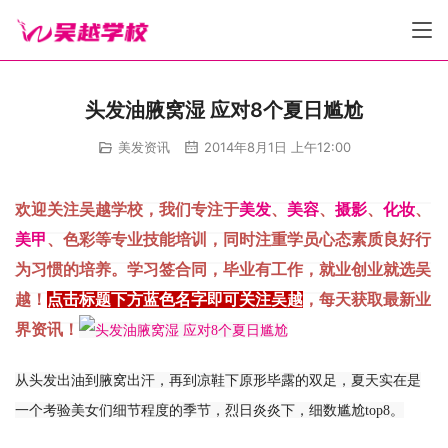
头发油腋窝湿 应对8个夏日尴尬
美发资讯
2014年8月1日 上午12:00
欢迎关注吴越学校，我们专注于
美发
、
美容
、
摄影
、
化妆
、
美甲
、色彩等专业技能培训，同时注重学员心态素质良好行
为习惯的培养。学习签合同，毕业有工作，就业创业就选吴
越！
点击标题下方蓝色名字即可关注吴越
，每天获取最新业
界资讯！
从头发出油到腋窝出汗，再到凉鞋下原形毕露的双足，夏天实在是
一个考验美女们细节程度的季节，烈日炎炎下，细数尴尬top8。