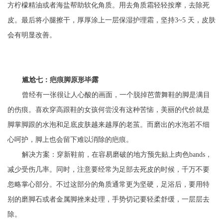
方柠檬精油或者海盐帮助软化角质。用去角质霜轻轻按摩，去除死
皮。最后将小腿擦干，厚厚涂上一层保湿护理霜，坚持3~5 天，皮肤
会有明显改善。
尴尬七：疤痕脚原形毕露
曾经有一张很让人心酸的画面，一个脱掉芭蕾舞鞋的脚是满目
的伤痕。喜欢穿高跟鞋的女孩何尝没有这种苦恼，美丽的代价就是
脚掌脚跟的水泡和足底皮肤越来越厚的老茧。而磨出的水泡若不细
心呵护，脚上也会留下难以消除的疤痕。
解决方案：穿新鞋前，在容易磨破的地方预先贴上肉色bands，
减少受伤几率。同时，注意要经常为足部去死皮的时候，千万不要
忽略掌心部分。不过这部分的角质通常更为坚硬，足浴后，要用特
别的磨脚石或者金属脚挫来处理，手势切记要轻柔舒缓，一层层去
除。