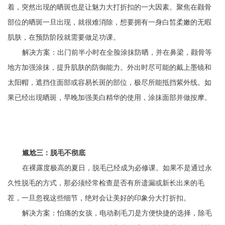
着，突然出现的晒斑也是让魅力大打折扣的一大因素。聚焦在颧骨
部位的晒斑一旦出现，就很难消除，想要拥有一身白皙柔嫩的无暇
肌肤，在预防阶段就需要做足功课。
解决方案：出门前半小时在全脸涂抹防晒，并在鼻梁，颧骨等
地方加强涂抹，提升肌肤的防御能力。外出时尽可能的戴上墨镜和
太阳帽，遮挡住面部或容易长斑的部位，极尽所能抵挡紫外线。如
果已经出现晒斑，早晚加强美白精华的使用，涂抹面部并做按摩。
尴尬三：脱毛不彻底
在裸露度极高的夏日，脱毛已经成为必修课。如果不是通过永
久性脱毛的方式，那必须经常检查是否有所遗漏或新长出来的毛
茬，一旦忽视这些细节，绝对会让美好的印象分大打折扣。
解决方案：怕痛的女孩，电动剃毛刀是方便快捷的选择，除毛