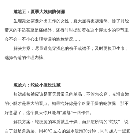
尴尬五：夏季大姨妈防侧漏
生理期还需要外出工作的女性，夏天显得更加难熬。除了月经
带来的不适甚至是痛经外，还得时时提防着在这个穿太少的季节里
会不会一不小心出现侧漏的尴尬情况……
解决方案：尽量避免穿浅色的裤子或裙子；及时更换卫生巾；
选择合适的生理内裤。
尴尬六：蛇纹小腿没法藏
短裙或短裤应该是夏天最常见的单品，不管怎么穿，光滑白嫩
的小腿才是最大的看点。如果恰好你是个略显干燥的蛇纹腿，那不
好意思了，这个夏天你只能与“尴尬”一路作伴。
解决方案：蛇纹腿的本质就是干燥，而那层所谓的“蛇纹”，说
白了就是角质层。用40°C 左右的温水浸泡20分钟，同时加入一些复