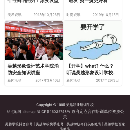
个性鲜明的男士渐变发型
“短发”烫一烫更好看
美发资讯
2018年10月26日
时尚资讯
2019年10月15日
吴越形象设计艺术学院消
【开学】what? 什么？
防安全知识讲座
听说吴越形象设计学校开
学了!？
新闻活动
2017年3月16日
新闻活动
2017年2月3日
Copyright © 1995 吴越职业培训学校
政府定点合作培训单位资质公
站点地图
sitemap
豫ICP备16035743号
示
吴越学校抖音账号
|
吴越学校快手账号
|
吴越学校今日头条账号
|
吴越学校百家
号账号