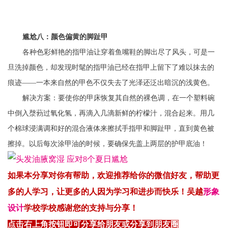
尴尬八：颜色偏黄的脚趾甲
各种色彩鲜艳的指甲油让穿着鱼嘴鞋的脚出尽了风头，可是一
旦洗掉颜色，却发现时髦的指甲油已经在指甲上留下了难以抹去的
痕迹——一本来自然的甲色不仅失去了光泽还泛出暗沉的浅黄色。
解决方案：要使你的甲床恢复其自然的裸色调，在一个塑料碗
中倒入漀葧过氧化氢，再滴入几滴新鲜的柠檬汁，混合起来。用几
个棉球浸满调和好的混合液体来擦拭手指甲和脚趾甲，直到黄色被
擦掉。以后每次涂甲油的时候，要确保先盖上两层的护甲底油！
如果本分享对你有帮助，
欢迎
推荐
给你
的微信好友，
帮
助更
多的人
学习
，
让
更多的人因为学习和进步而快乐！吴越
形象
设计
学校
学
校感
谢您
的支持
与
分享！
点击右上角按钮即可分享给朋友或分享到朋友圈