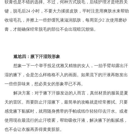
软膏也是不错的选择。不过，何种方式脱毛，后续护理才是绝胜关
键，脱毛后24 小时，不要大力揉搓皮肤，平时注意用爽肤水来帮助
收缩毛孔，并擦上一些舒缓乳液滋润肌肤，每周至少2 次使用磨砂
膏，才能确保经常脱毛的部位不会出现暗沉烦恼。
尴尬四：腋下汗湿毁形象
想象一下一个举手投足优雅又精致的女人，一抬手臂却露出汗
湿的腋下，会是怎么样格格不入的画面。如果流下的汗液再散发出
一些些异味来，想必美女的形象早已不再。
解决方案：对于腋下汗腺发达的人而言，真丝材质的服装是夏
天的雷区。而要防止汗湿腋下，最简单的攻略就是经常擦拭。只要
感觉腋下黏腻时，就用随身携带的手帕或纸巾轻轻印去汗水。或者
使用现在最流行的止汗喷雾，帮助吸收汗液，解决腋下的黏腻感，
也不会让衣服再弄得黄黄脏脏。