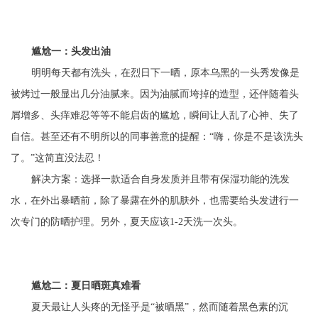
尴尬一：头发出油
明明每天都有洗头，在烈日下一晒，原本乌黑的一头秀发像是
被烤过一般显出几分油腻来。因为油腻而垮掉的造型，还伴随着头
屑增多、头痒难忍等等不能启齿的尴尬，瞬间让人乱了心神、失了
自信。甚至还有不明所以的同事善意的提醒：“嗨，你是不是该洗头
了。”这简直没法忍！
解决方案：选择一款适合自身发质并且带有保湿功能的洗发
水，在外出暴晒前，除了暴露在外的肌肤外，也需要给头发进行一
次专门的防晒护理。另外，夏天应该1-2天洗一次头。
尴尬二：夏日晒斑真难看
夏天最让人头疼的无怪乎是“被晒黑”，然而随着黑色素的沉