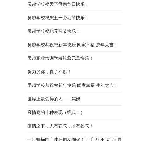
吴越学校祝天下母亲节日快乐！
www
阅读原
吴越学校祝您五一劳动节快乐！
吴越学校祝您元宵节快乐！
吴越学校恭祝您新年快乐 阖家幸福 虎年大吉！
吴越职业培训学校祝您元旦快乐！
努力的你，真了不起！
吴越学校恭祝您新年快乐 阖家幸福 牛年大吉！
世界上最爱你的人——妈妈
高情商的十种表现（经典！）
疫情之下，人有静气，才有福气！
一只蝙蝠的自述在朋友圈火了：千 万 不 要 吃 野