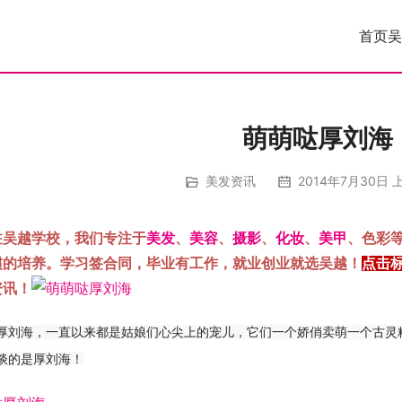
首页
吴
萌萌哒厚刘海
美发资讯
2014年7月30日 上
注吴越学校，我们专注于
美发
、
美容
、
摄影
、
化妆
、
美甲
、色彩
惯的培养。学习签合同，毕业有工作，就业创业就选吴越！
点击
资讯！
厚刘海，一直以来都是姑娘们心尖上的宠儿，它们一个娇俏卖萌一个古灵
谈的是厚刘海！