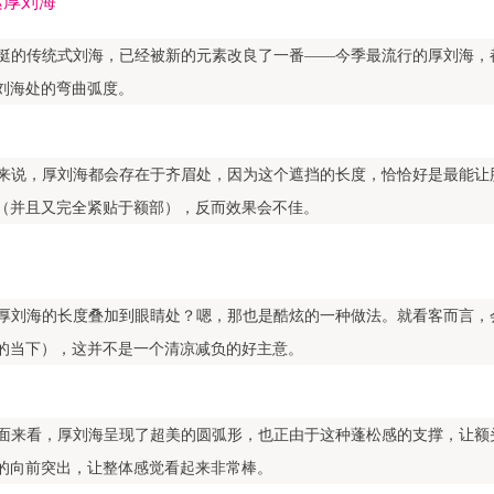
挺的传统式刘海，已经被新的元素改良了一番——今季最流行的厚刘海，
刘海处的弯曲弧度。
来说，厚刘海都会存在于齐眉处，因为这个遮挡的长度，恰恰好是最能让
（并且又完全紧贴于额部），反而效果会不佳。
厚刘海的长度叠加到眼睛处？嗯，那也是酷炫的一种做法。就看客而言，
的当下），这并不是一个清凉减负的好主意。
面来看，厚刘海呈现了超美的圆弧形，也正由于这种蓬松感的支撑，让额头
的向前突出，让整体感觉看起来非常棒。