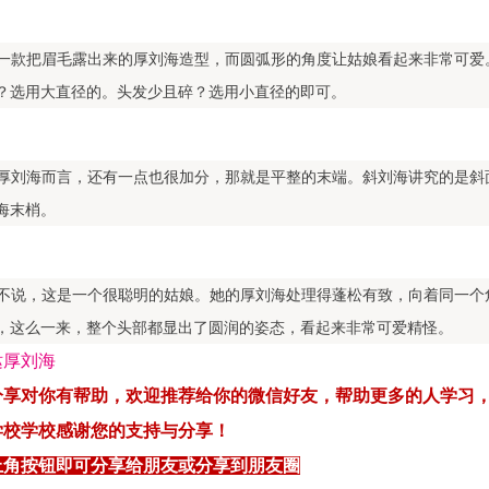
一款把眉毛露出来的厚刘海造型，而圆弧形的角度让姑娘看起来非常可爱
？选用大直径的。头发少且碎？选用小直径的即可。
厚刘海而言，还有一点也很加分，那就是平整的末端。斜刘海讲究的是斜
海末梢。
不说，这是一个很聪明的姑娘。她的厚刘海处理得蓬松有致，向着同一个
，这么一来，整个头部都显出了圆润的姿态，看起来非常可爱精怪。
分享对你有帮助，
欢迎
推荐
给你
的微信好友，
帮
助更多的人
学习
学校
学
校感
谢您
的支持
与
分享！
上角按钮即可分享给朋友或分享到朋友圈