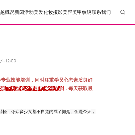
越概况
新闻活动
美发
化妆
摄影
美容
美甲
纹绣
联系我们
午12:00
等专业技能培训，同时注重学员心态素质良好
标题下方蓝色名字即可关注吴越
，每天获取最
精怪，令众多少女都不自觉的成了拥趸。但是今天，