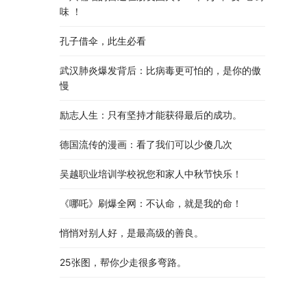
味 ！
孔子借伞，此生必看
武汉肺炎爆发背后：比病毒更可怕的，是你的傲
慢
励志人生：只有坚持才能获得最后的成功。
德国流传的漫画：看了我们可以少傻几次
吴越职业培训学校祝您和家人中秋节快乐​！​
《哪吒》刷爆全网：不认命，就是我的命！
悄悄对别人好，是最高级的善良。
25张图，帮你少走很多弯路。