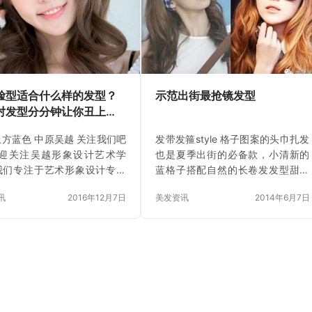
数百家国内外优秀企业鉴约。
现自然光泽的功效，而维生素C可以
吴越，踏上高薪就业，成功创
活化微血管壁，使头发能够顺利地
车。 报名热线：400-0393-
吸收血液中的营养。所以，平常多
 网站：www.hnwuyue.com
食用富含维生素的蔬菜和水果，如
文章下方阅读原文即可在…
菠菜、韭菜、芹菜、芒果、香蕉
等，不但能美化皮肤、同时它还对
脸型适合什么样的发型？
示范出街最抢镜发型
头发恢复健康亮泽有事半功倍的效
对发型分分钟让你丑上
果。 …
方蓝色 中原吴越 关注我们吧
发带发箍style 格子图案的头巾扎发
欢迎关注吴越形象设计艺术学
也是夏季出街的必备款，小清新的
我们专注于艺术形象设计专业
蓝格子搭配自然的长卷发发型甜美
培训，开设美发、美容、化
时尚，看起来很舒服。而亮眼的染
讯
2016年12月7日
美发资讯
2014年6月7日
摄影、美甲、色彩顾问、中医
发颜色搭配大波浪的卷发发型，时
理疗、形象设计大专、形象设
尚优雅女人味十足，戴上花环顿时
专等专业。二十年成功教育经
有一种身在森里的感觉，很是适合
累，专业教育与素质教育并
出游的时候。 卖萌猫耳发型 可爱的
强化店务实战教学，数百家国
猫耳朵发型，将长发扎出两个可爱
优秀企业鉴约。选择吴越，踏
的发髻，看起来就像动物的耳朵一
薪就业，成功创业直通车。 报
样，这可是卖萌的必备发型，个性
：400-0393-997 网站：
俏皮而又时尚甜美。 马尾辫编发发