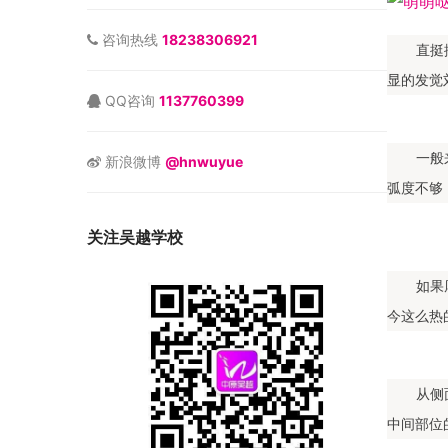
咨询热线
18238306921
直挺
显的发觉
QQ咨询
1137760399
一般
新浪微博
@hnwuyue
弧度不够
关注吴越学校
如果
今这么热
从侧
中间部位