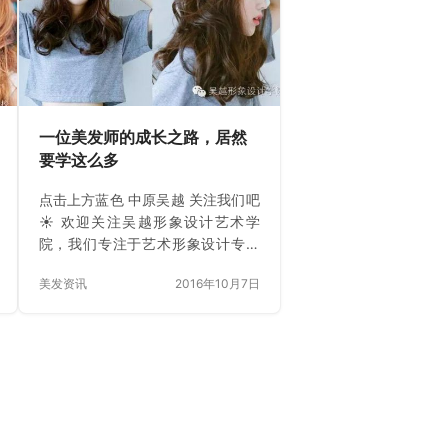
环式编发 如果自身编不来挽至脑后
的麻花辫，可以直接用扭转方式，
类似Gucci秀场的发型，即使头发不
够长也依旧可以打造。从前额中央
处将头发分为两等分，将耳朵上方
的头发扭转至脑后中…
一位美发师的成长之路，居然
要学这么多
点击上方蓝色 中原吴越 关注我们吧
☀ 欢迎关注吴越形象设计艺术学
院，我们专注于艺术形象设计专业
技能培训，开设美发、美容、化
美发资讯
2016年10月7日
妆、摄影、美甲、色彩顾问、中医
保健理疗、形象设计大专、形象设
计中专等专业。二十年成功教育经
验积累，专业教育与素质教育并
举，强化店务实战教学，数百家国
内外优秀企业鉴约。选择吴越，踏
上高薪就业，成功创业直通车。 报
名热线：400-0393-997 网站：