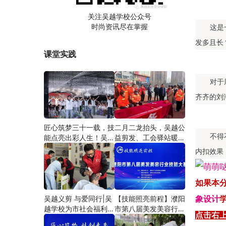
关注吴越学校公众号
时尚资讯尽在掌握
这是
发多且长
课堂实践
对于
齐齐的刘
匠心筑梦三十一载，技
二月二龙抬头，吴越公
不得
能点亮出彩人生！吴越
益剪发、工会驿站暖人
学校2026年学员学习
心——义务剪发情暖户
内扣效果
成果汇报会圆满成功！
外劳动者
如果本
吴越义剪 与爱同行|吴
【技能照亮前程】濮阳
象设计
越学校为市社会福利院
市第八届美发美容行业
点击右
爱心义剪
技能大赛圆满闭幕