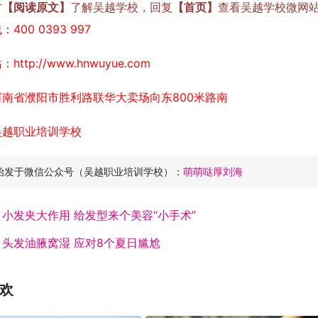
方
【阅读原文】
了解吴越学校，回复
【首页】
查看吴越学校微网
400 0393 997
ttp://www.hnwuyue.com
河南省濮阳市胜利路联华大卖场向东800米路南
吴越职业培训学校
始发于微信公众号（吴越职业培训学校）：
萌萌哒厚刘海
：
小发夹大作用 给发型来个美容“小手术”
：
头发油腋窝湿 应对8个夏日尴尬
欢