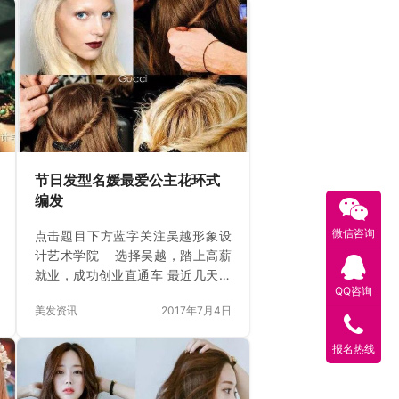
节日发型名媛最爱公主花环式
编发
微信咨询
点击题目下方蓝字关注吴越形象设
计艺术学院 选择吴越，踏上高薪
就业，成功创业直通车 最近几天风
QQ咨询
特别大，散发出街绝对会把你吹好
美发资讯
2017年7月4日
的发型毁掉，这时候编发就是最佳
选择。看看最红的IT GIRL Olivia
报名热线
Palermo就知道了，在这个节日扎堆
的季节里，你不妨也来尝试一下，
换个风格，也换个好心情。 初级花