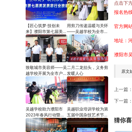
点击下
报名热线：
【匠心筑梦·技创未
用剪刀传递温暖与关怀
官方网站：h
来】濮阳市第七届美发
——吴越学校为全市户
美容行业技能大赛在市
外劳动者爱心义剪
地址：
工人文化宫隆重举行
濮阳市
致敬城市美容师——吴
二月二龙抬头，义务剪
原文
越学校开展为全市户外
发暖人心
劳动者爱心义剪活动
上一篇
下一篇
吴越学校助力濮阳市
吴越职业培训学校为第
2023年春风行动暨就
五届中国杂技艺术节加
猜你喜
业援助月”首场新春招
油添彩
聘会活动