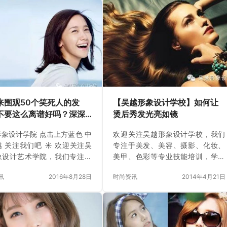
来围观50个笑死人的发
【吴越形象设计学校】如何让
不要这么离谱好吗？深深
烫后秀发光亮如镜
了
象设计学院 点击上方蓝色 中
欢迎关注吴越形象设计学校，我们
 关注我们吧 ☀ 欢迎关注吴
专注于美发、美容、摄影、化妆、
象设计艺术学院，我们专注于
美甲、色彩等专业技能培训，学习
形象设计专业技能培训，开设
签合同，毕业有工作。点击图片上
讯
2016年8月28日
时尚资讯
2014年4月21日
、美容、化妆、摄影、美甲、
方名字即可关注吴越，每天获取最
顾问、中医保健理疗、形象设
新业界资讯！ 2、护发食物之二：
专、形象设计中专等专业。二
绿色蔬菜&黄色水果 缺乏维生
成功教育经验积累，专业教育
素也容易造成头发没有光泽。如维
质教育并举，强化店务实战教
生素B具有促进头发生长，使头发呈