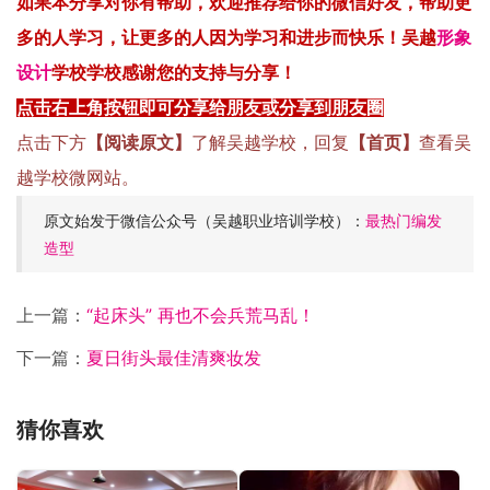
如果本分享对你有帮助，
欢迎
推荐
给你
的微信好友，
帮
助更
多的人
学习
，
让
更多的人因为学习和进步而快乐！吴越
形象
设计
学校
学
校感
谢您
的支持
与
分享！
点击右上角按钮即可分享给朋友或分享到朋友圈
点击下方
【阅读原文】
了解吴越学校，回复
【首页】
查看吴
越学校微网站。
原文始发于微信公众号（吴越职业培训学校）：
最热门编发
造型
上一篇：
“起床头” 再也不会兵荒马乱！
下一篇：
夏日街头最佳清爽妆发
猜你喜欢