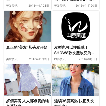
真相！
美发资讯
2013年4月28日
美发资讯
2015年11月20日
真正的”美发“从头皮开始
发型也可以瘦脸哦！
SHOW8款发型改变为巴
掌脸
美发资讯
2017年11月3日
时尚资讯
2011年8月6日
娇俏卖萌 人人都点赞的纯
连续36度高温 快把头发