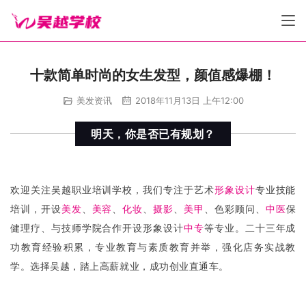
十款简单时尚的女生发型，颜值感爆棚！
美发资讯
2018年11月13日 上午12:00
明天，你是否已有规划？
欢迎关注吴越职业培训学校，我们专注于艺术
形象设计
专业技能
培训，开设
美发
、
美容
、
化妆
、
摄影
、
美甲
、色彩顾问、
中医
保
健理疗、与技师学院合作开设形象设计
中专
等专业。二十三年成
功教育经验积累，专业教育与素质教育并举，强化店务实战教
学。选择吴越，踏上高薪就业，成功创业直通车。