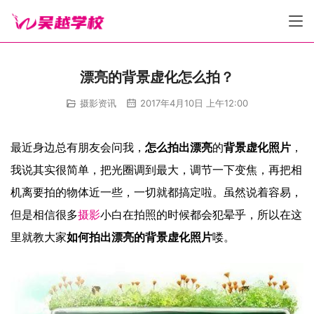
漂亮的背景虚化怎么拍？
摄影资讯
2017年4月10日 上午12:00
最近身边总有朋友会问我，
怎么拍出
漂亮
的
背景虚化照片
，
我说其实很简单，把光圈调到最大，调节一下变焦，再把相
机离要拍的物体近一些，一切就都搞定啦。虽然说着容易，
但是相信很多
摄影
小白在拍照的时候都会犯晕乎，所以在这
里就教大家
如何拍出漂亮的背景虚化照片
喽。