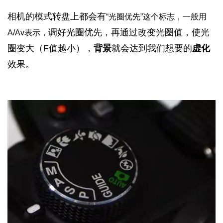
相机的模式转盘上都会有
“光圈优先”这个标志，一般用
调好光圈优先，再通过改变光圈值，使光
A/Av表示，
圈变大（F值越小），
背景
就会达到我们想要的
虚化
效果。