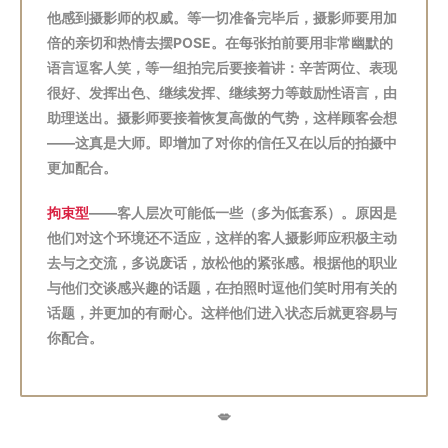
他感到摄影师的权威。等一切准备完毕后，摄影师要用加
倍的亲切和热情去摆POSE。在每张拍前要用非常幽默的
语言逗客人笑，等一组拍完后要接着讲：辛苦两位、表现
很好、发挥出色、继续发挥、继续努力等鼓励性语言，由
助理送出。摄影师要接着恢复高傲的气势，这样顾客会想
——这真是大师。即增加了对你的信任又在以后的拍摄中
更加配合。
拘束型
——客人层次可能低一些（多为低套系）。原因是
他们对这个环境还不适应，这样的客人摄影师应积极主动
去与之交流，多说废话，放松他的紧张感。根据他的职业
与他们交谈感兴趣的话题，在拍照时逗他们笑时用有关的
话题，并更加的有耐心。这样他们进入状态后就更容易与
你配合。
💋