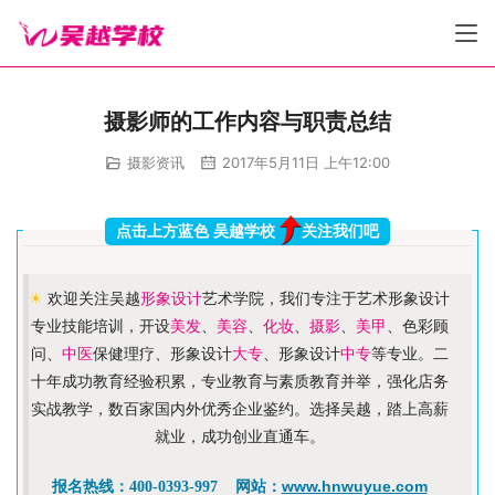
摄影师的工作内容与职责总结
摄影资讯
2017年5月11日 上午12:00
点击上方蓝色 吴越学校
关注我们吧
☀
欢迎关注吴越
形象设计
艺术学院，我们专注于艺术形象设计
专业技能培训，开设
美发
、
美容
、
化妆
、
摄影
、
美甲
、色彩顾
问、
中医
保健理疗、形象设计
大专
、形象设计
中专
等专业。二
十年成功教育经验积累，专业教育与素质教育并举，强化店务
实战教学，数百家国内外优秀企业鉴约。选择吴越，踏上高薪
就业，成功创业直通车。
www.hnwuyue.com
报名热线：400-0393-997 网站：