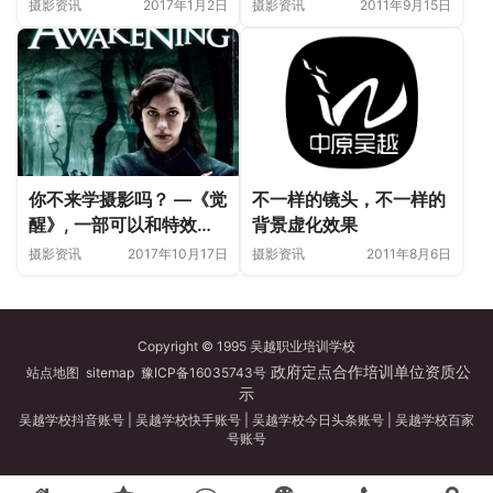
摄影资讯
2017年1月2日
摄影资讯
2011年9月15日
你不来学摄影吗？ —《觉
不一样的镜头，不一样的
醒》, 一部可以和特效大
背景虚化效果
片相抗衡的纪录片
摄影资讯
2017年10月17日
摄影资讯
2011年8月6日
Copyright © 1995 吴越职业培训学校
政府定点合作培训单位资质公
站点地图
sitemap
豫ICP备16035743号
示
吴越学校抖音账号
|
吴越学校快手账号
|
吴越学校今日头条账号
|
吴越学校百家
号账号