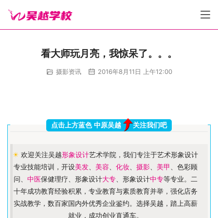
看大师玩月亮，我惊呆了。。。
摄影资讯
2016年8月11日 上午12:00
点击上方蓝色 中原吴越
关注我们吧
☀
欢迎关注吴越
形象设计
艺术学院，我们专注于艺术形象设计
专业技能培训，开设
美发
、
美容
、
化妆
、
摄影
、
美甲
、色彩顾
问、
中医
保健理疗、形象设计
大专
、形象设计
中专
等专业。二
十年成功教育经验积累，专业教育与素质教育并举，强化店务
实战教学，数百家国内外优秀企业鉴约。选择吴越，踏上高薪
就业，成功创业直通车。