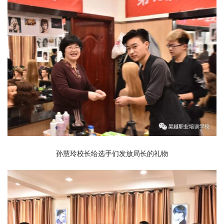
孙慧玲校长给
选手们发放局长的
礼物