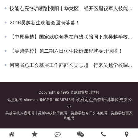
技能点亮“戎”耀路|濮阳市华龙区、经开区退役军人技能培训班隆重开班
2016吴越新生欢迎会圆满落幕！
【中原吴越】国家残联领导在市残联陪同下来吴越学校视察指导工作
【吴越学校】第二期六日仿生纹绣课程就要开课啦！
河南省总工会基层工作部部长吴志超一行来吴越学校调研濮阳市美发美容行业工会工作
Copyright © 1995 吴越职业培训学校
政府定点合作培训单位资质公
站点地图
sitemap
豫ICP备16035743号
示
吴越学校抖音账号
|
吴越学校快手账号
|
吴越学校今日头条账号
|
吴越学校百家
号账号