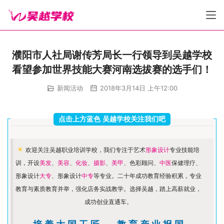
濮阳市人社局谢传芳局长一行领导到吴越学校
看望参加世界技能大赛河南选拔赛的选手们！
新闻活动
2018年3月14日 上午12:00
点击上方蓝色 吴越学校关注我们吧
☀ 
欢迎关注吴越职业培训学校，我们专注于艺术
形象设计
专业技能培
训，开设
美发
、
美容
、
化妆
、
摄影
、
美甲
、色彩顾问、
中医
保健理疗、
形象设计
大专
、形象设计
中专
等专业。二十年成功教育经验积累，专业
教育与素质教育并举，强化店务实战教学。选择吴越，踏上高薪就业，
成功创业直通车。