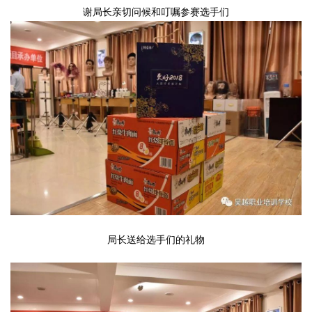
谢局长亲切问候和叮嘱参赛选手们
局长送给
选手
们的礼物