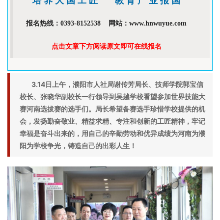
培 养 大 国 工 匠       教 育 产 业 报 国
报名热线：0393-8152538    网站：
w
ww.hnwuyue.com
点击文章下方阅读原文即可在线报名
3.14日上午，
濮阳市人社局谢传芳局长、技师学院郭宝信
校长、张晓华副校长一行领导到吴越学校看望参加世界技能大
赛河南选拔赛的选手们。
局长希望备赛选手珍惜学校提供的机
会，发扬勤奋敬业、精益求精、专注和创新的工匠精神，牢记
幸福是奋斗出来的，用自己的辛勤劳动和优异成绩为河南为濮
阳为学校争光，铸造自己的出彩人生！