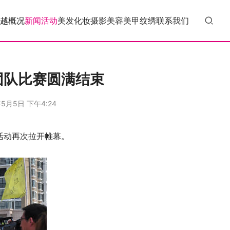
越概况
新闻活动
美发
化妆
摄影
美容
美甲
纹绣
联系我们
团队比赛圆满结束
年5月5日 下午4:24
活动再次拉开帷幕。