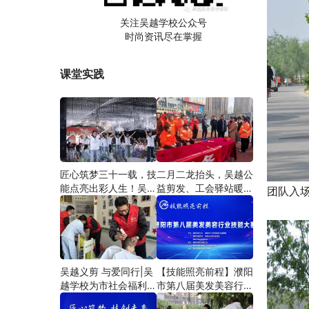
关注吴越学校公众号
时尚资讯尽在掌握
课堂实践
匠心筑梦三十一载，技
二月二龙抬头，吴越公
能点亮出彩人生！吴越
益剪发、工会驿站暖人
团队入
学校2026年学员学习
心——义务剪发情暖户
成果汇报会圆满成功！
外劳动者
吴越义剪 与爱同行|吴
【技能照亮前程】濮阳
越学校为市社会福利院
市第八届美发美容行业
爱心义剪
技能大赛圆满闭幕