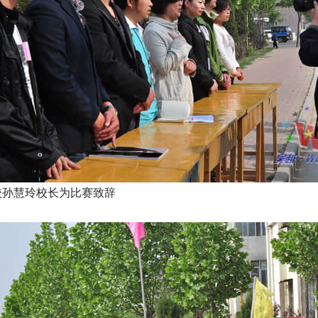
校孙慧玲校长为比赛致辞