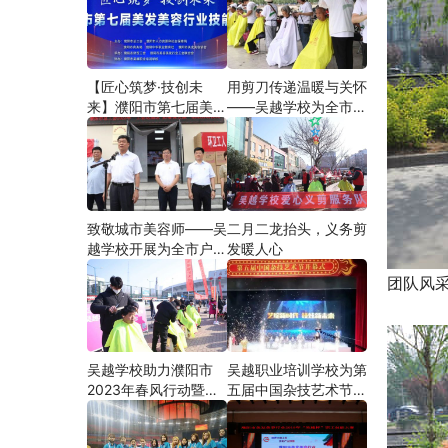
【匠心筑梦·技创未
用剪刀传递温暖与关怀
来】濮阳市第七届美发
——吴越学校为全市户
美容行业技能大赛在市
外劳动者爱心义剪
工人文化宫隆重举行
致敬城市美容师——吴
二月二龙抬头，义务剪
越学校开展为全市户外
发暖人心
劳动者爱心义剪活动
团队风
吴越学校助力濮阳市
吴越职业培训学校为第
2023年春风行动暨就
五届中国杂技艺术节加
业援助月”首场新春招
油添彩
聘会活动