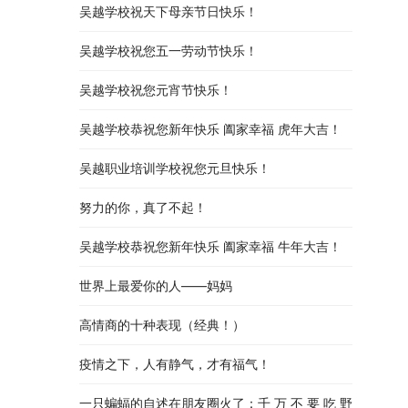
吴越学校祝天下母亲节日快乐！
吴越学校祝您五一劳动节快乐！
吴越学校祝您元宵节快乐！
吴越学校恭祝您新年快乐 阖家幸福 虎年大吉！
吴越职业培训学校祝您元旦快乐！
努力的你，真了不起！
吴越学校恭祝您新年快乐 阖家幸福 牛年大吉！
世界上最爱你的人——妈妈
高情商的十种表现（经典！）
疫情之下，人有静气，才有福气！
一只蝙蝠的自述在朋友圈火了：千 万 不 要 吃 野