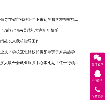
领导在省市残联陪同下来到吴越学校视察指导工作
你，17前行”河南吴越祝大家新年快乐
办闫处长来我校指导工作
业技术学校寇忠锋校长携领导班子来吴越学校调研
会就业服务中心李刚副主任一行领导到吴越学校看望参加全国残疾人大赛美发、美甲项目集训选手
微信咨询
QQ咨询
报名热线