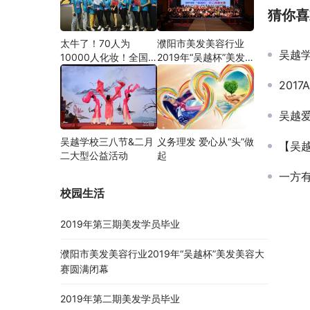
猜你喜
太牛了！70人为
濮阳市美发美容行业
吴越学校
10000人化妆！全国
2019年“吴越杯”美发
关注的盛事你知道吗？
美容大赛圆满闭幕
2017A
吴越
吴越学校三八节&二月
义务理发 爱心从“头”做
【吴
二大型公益活动
起
一方有
校园生活
2019年第三期美发学员毕业
濮阳市美发美容行业2019年“吴越杯”美发美容大
赛圆满闭幕
2019年第二期美发学员毕业