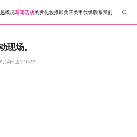
越概况
新闻活动
美发
化妆
摄影
美容
美甲
纹绣
联系我们
动现场。
5月4日 上午10:37