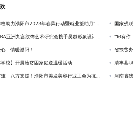
欢
助力濮阳市2023年春风行动暨就业援助月”首场新春招聘会活动
国家残联
BA亚洲九宫纹饰艺术研究会携手吴越形象设计艺术学院开展“七天六夜纹饰精修课程”震撼开讲！
“16有
爱心，情暖濮阳！
省扶贫
越学校】开展给贫困家庭送温暖活动
清丰县职
难，八方支援！濮阳市美发美容行业工会为抗洪救灾捐款
河南省残疾人联合