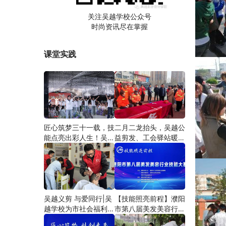
关注吴越学校公众号
时尚资讯尽在掌握
课堂实践
匠心筑梦三十一载，技
二月二龙抬头，吴越公
能点亮出彩人生！吴越
益剪发、工会驿站暖人
学校2026年学员学习
心——义务剪发情暖户
成果汇报会圆满成功！
外劳动者
吴越义剪 与爱同行|吴
【技能照亮前程】濮阳
越学校为市社会福利院
市第八届美发美容行业
爱心义剪
技能大赛圆满闭幕