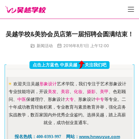
吴越学校&美协会员店第一届招聘会圆满结束！
新闻活动
2016年8月1日 上午12:00
点击上方蓝色 中原吴越
关注我们吧
☀
欢迎关注吴越
形象设计
艺术学院，我们专注于艺术形象设计
专业技能培训，开设
美发
、
美容
、
化妆
、
摄影
、
美甲
、色彩顾
问、
中医
保健理疗、形象设计
大专
、形象设计
中专
等专业。二
十年成功教育经验积累，专业教育与素质教育并举，强化店务
实战教学，数百家国内外优秀企业鉴约。选择吴越，踏上高薪
就业，成功创业直通车。
www.hnwuyue.com
报名热线：400-0393-997 网站：