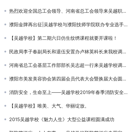
热烈欢迎全国总工会领导、河南省总工会领导来吴越职业培训学校户外劳动者驿站调研
濮阳金牌再出征|吴越学校与濮阳技师学院联办专业选手王晨辉出征河南省第四届职业技能大赛
【吴越学校】第二期六日仿生纹绣课程就要开课啦！
民政局李子春副局长和退伍安置办卢林英科长来我校调研工作
河南省总工会基层工作部部长吴志超一行来吴越学校调研濮阳市美发美容行业工会工作
濮阳市美发美容协会第四届会员代表大会暨换届大会圆满闭幕
消防安全，生命至上——吴越学校2019年春季消防安全知识培训
【吴越学校】唯美、大气、华丽绽放。
2015吴越学校《魅力人生》大型公益课程圆满成功