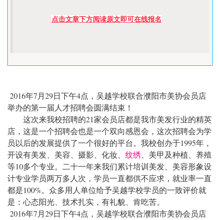
点击文章下方阅读原文即可在线报名
2016
7
29
4
年
月
日下午
点，吴越学校联合濮阳市美协会员店
举办的第一届人才招聘会圆满结束！
21
这次来我校招聘的
家会员店都是我市美发行业的精英
店，这是一个招聘会也是一个双向感恩会，这次招聘会为学
1995
员以后的发展提供了一个很好的平台。我校创办于
年，
开设有美发、美容、摄影、化妆、
纹绣
、美甲及种植、养殖
10
等
多个专业。二十一年来我们累计培训美发、美容形象设
计专业学员两万多人次，学员一直都供不应求，就业率一直
100%
都是
。众多用人单位给予吴越学校学员的一致评价就
是：心态阳光、技术扎实，有礼貌、肯吃苦。
2016
7
29
4
年
月
日下午
点，吴越学校联合濮阳市美协会员店