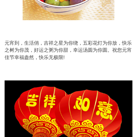
元宵到，生活俏，吉祥之星为你绕，五彩花灯为你放，快乐
之树为你茂，好运之粥为你甜，幸运汤圆为你圆。祝您元宵
佳节幸福盎然，快乐无极限!