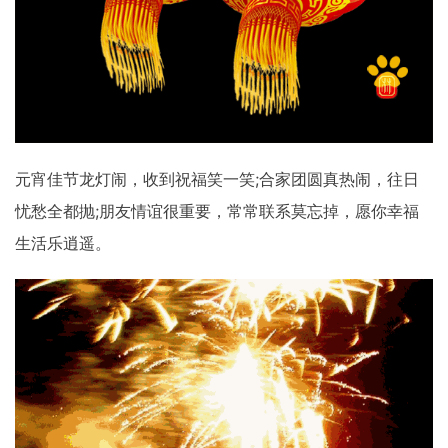
元宵佳节龙灯闹，收到祝福笑一笑;合家团圆真热闹，往日
忧愁全都抛;朋友情谊很重要，常常联系莫忘掉，愿你幸福
生活乐逍遥。