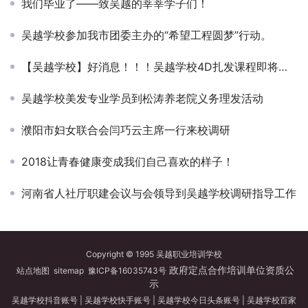
我们毕业了——致吴越的莘莘学子们！
吴越学校参加我市团委主办的“希望工程圆梦”行动。
【吴越学校】好消息！！！吴越学校4D扎发课程即将开幕！
吴越学校美发专业学员到松涛养老院义务理发活动
濮阳市妇女联合会闫巧云主席一行来校调研
2018让青春健康变成我们自己喜欢的样子！
河南省人社厅职建会议与会领导到吴越学校调研指导工作
Copyright © 1995 吴越职业培训学校
政府定点合作培训单位资质公
站点地图
sitemap
豫ICP备16035743号
示
吴越学校抖音账号
|
吴越学校快手账号
|
吴越学校今日头条账号
|
吴越学校百家