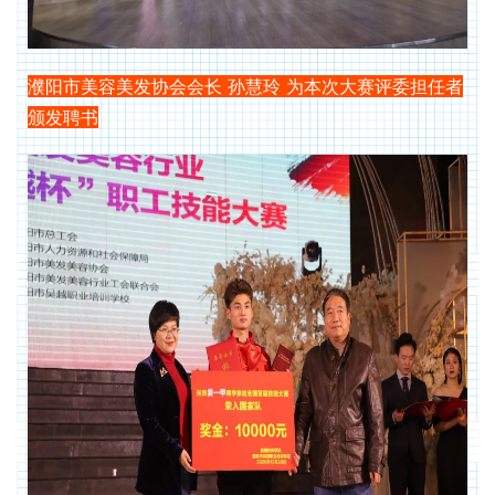
濮阳市美容美发协会会长 孙慧玲 为本次大赛评委担任者
颁发聘书