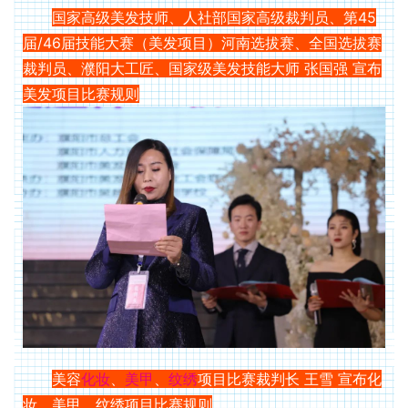
国家高级美发技师、人社部国家高级裁判员、第45
届/46届技能大赛（美发项目）河南选拔赛、全国选拔赛
裁判员、濮阳大工匠、国家级美发技能大师 张国强 宣布
美发项目比赛规则
美容
化妆
、
美甲
、
纹绣
项目比赛裁判长 王雪 宣布化
妆、美甲、纹绣项目比赛规则