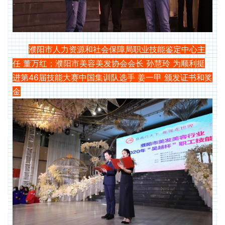
濮阳市人力资源和社会保障局职业技能鉴定中心主
任 董万红；濮阳市美容美发协会会长 孙慧玲 为顺利挺
进第46届技能大赛中国集训队选手 姜一甲 颁发证书和奖
金