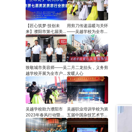
【匠心筑梦·技创未
用剪刀传递温暖与关怀
来】濮阳市第七届美发
——吴越学校为全市户
美容行业技能大赛在市
外劳动者爱心义剪
工人文化宫隆重举行
致敬城市美容师——吴
二月二龙抬头，义务剪
越学校开展为全市户外
发暖人心
劳动者爱心义剪活动
吴越学校助力濮阳市
吴越职业培训学校为第
2023年春风行动暨就
五届中国杂技艺术节加
业援助月”首场新春招
油添彩
聘会活动