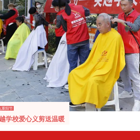
九重阳节
越学校爱心义剪送温暖