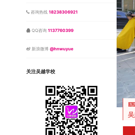
咨询热线
18238306921
QQ咨询
1137760399
新浪微博
@hnwuyue
关注吴越学校
九
吴