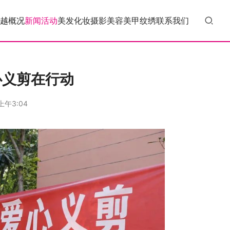
越概况
新闻活动
美发
化妆
摄影
美容
美甲
纹绣
联系我们
心义剪在行动
上午3:04