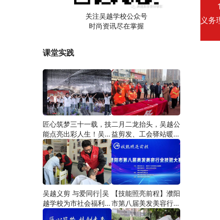
10
关注吴越学校公众号
义务
时尚资讯尽在掌握
课堂实践
匠心筑梦三十一载，技
二月二龙抬头，吴越公
能点亮出彩人生！吴越
益剪发、工会驿站暖人
学校2026年学员学习
心——义务剪发情暖户
成果汇报会圆满成功！
外劳动者
吴越义剪 与爱同行|吴
【技能照亮前程】濮阳
越学校为市社会福利院
市第八届美发美容行业
爱心义剪
技能大赛圆满闭幕