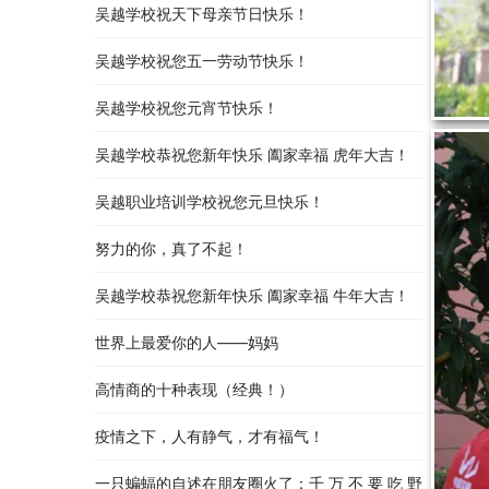
吴越学校祝天下母亲节日快乐！
吴越学校祝您五一劳动节快乐！
吴越学校祝您元宵节快乐！
吴越学校恭祝您新年快乐 阖家幸福 虎年大吉！
吴越职业培训学校祝您元旦快乐！
努力的你，真了不起！
吴越学校恭祝您新年快乐 阖家幸福 牛年大吉！
世界上最爱你的人——妈妈
高情商的十种表现（经典！）
疫情之下，人有静气，才有福气！
一只蝙蝠的自述在朋友圈火了：千 万 不 要 吃 野