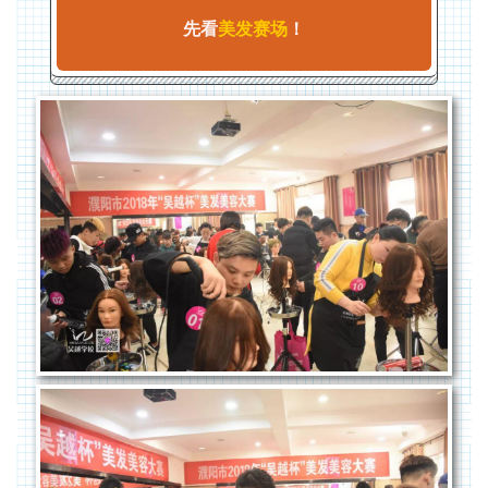
先看
美发赛场
！