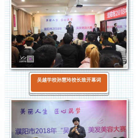
吴越学校孙慧玲校长致开幕词