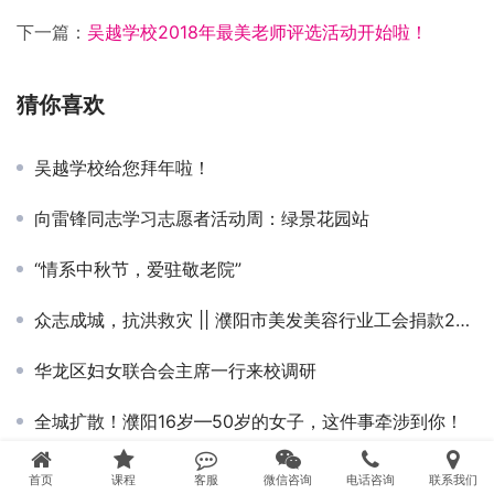
下一篇：
吴越学校2018年最美老师评选活动开始啦！
猜你喜欢
吴越学校给您拜年啦！
向雷锋同志学习志愿者活动周：绿景花园站
“情系中秋节，爱驻敬老院”
众志成城，抗洪救灾 || 濮阳市美发美容行业工会捐款22977元
华龙区妇女联合会主席一行来校调研
全城扩散！濮阳16岁—50岁的女子，这件事牵涉到你！
学员赴韩国学习归来感想
首页
课程
客服
微信咨询
电话咨询
联系我们