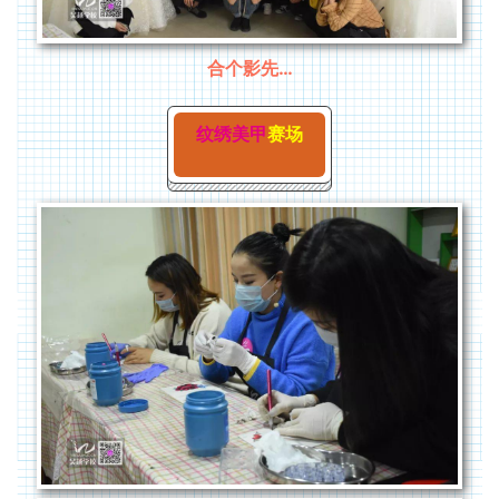
合个影先…
纹绣
美甲
赛场