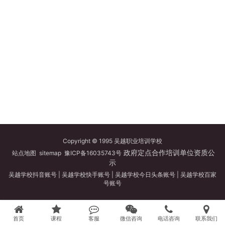
Copyright © 1995 吴越职业培训学校
政府定点合作培训单位资质公
站点地图
sitemap
豫ICP备16035743号
示
吴越学校抖音账号
|
吴越学校快手账号
|
吴越学校今日头条账号
|
吴越学校百家
号账号
首页
课程
客服
微信咨询
电话咨询
联系我们