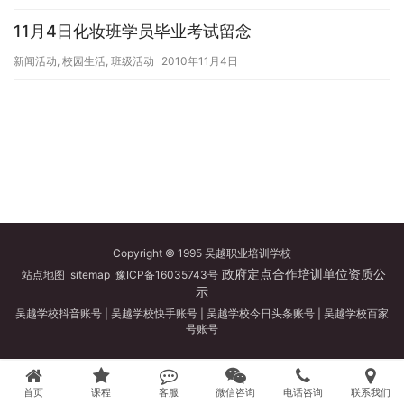
11月4日化妆班学员毕业考试留念
新闻活动
,
校园生活
,
班级活动
2010年11月4日
Copyright © 1995 吴越职业培训学校
政府定点合作培训单位资质公
站点地图
sitemap
豫ICP备16035743号
示
吴越学校抖音账号
|
吴越学校快手账号
|
吴越学校今日头条账号
|
吴越学校百家
号账号
首页
课程
客服
微信咨询
电话咨询
联系我们