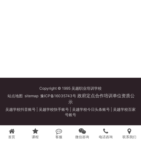
Copyright © 1995 吴越职业培训学校
政府定点合作培训单位资质公
站点地图
sitemap
豫ICP备16035743号
示
吴越学校抖音账号
|
吴越学校快手账号
|
吴越学校今日头条账号
|
吴越学校百家
号账号
首页
课程
客服
微信咨询
电话咨询
联系我们