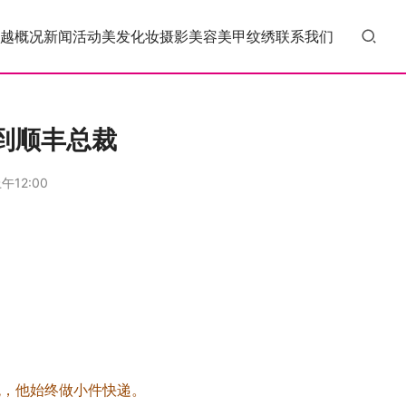
越概况
新闻活动
美发
化妆
摄影
美容
美甲
纹绣
联系我们
到顺丰总裁
午12:00
统，他始终做小件快递。