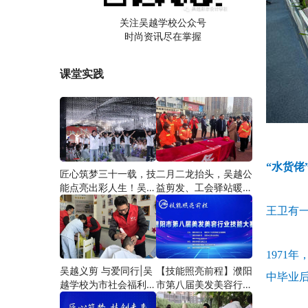
关注吴越学校公众号
时尚资讯尽在掌握
课堂实践
“水货佬
匠心筑梦三十一载，技
二月二龙抬头，吴越公
能点亮出彩人生！吴越
益剪发、工会驿站暖人
学校2026年学员学习
心——义务剪发情暖户
王卫有一
成果汇报会圆满成功！
外劳动者
197
吴越义剪 与爱同行|吴
【技能照亮前程】濮阳
中毕业
越学校为市社会福利院
市第八届美发美容行业
爱心义剪
技能大赛圆满闭幕