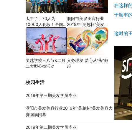
在这样的
于顺丰
太牛了！70人为
濮阳市美发美容行业
10000人化妆！全国
2019年“吴越杯”美发
关注的盛事你知道吗？
美容大赛圆满闭幕
这时的王
吴越学校三八节&二月
义务理发 爱心从“头”做
二大型公益活动
起
校园生活
2019年第三期美发学员毕业
濮阳市美发美容行业2019年“吴越杯”美发美容大
赛圆满闭幕
2019年第二期美发学员毕业