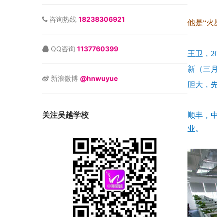
咨询热线
18238306921
他是“
QQ咨询
1137760399
王卫，2
新（三
新浪微博
@hnwuyue
胆大，
顺丰，
关注吴越学校
业。