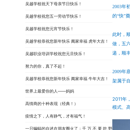
吴越学校祝天下母亲节日快乐！
200
的“快”
吴越学校祝您五一劳动节快乐！
吴越学校祝您元宵节快乐！
此时，
吴越学校恭祝您新年快乐 阖家幸福 虎年大吉！
做，五六
递，顺丰
吴越职业培训学校祝您元旦快乐！
努力的你，真了不起！
200
吴越学校恭祝您新年快乐 阖家幸福 牛年大吉！
架属于
世界上最爱你的人——妈妈
2011
高情商的十种表现（经典！）
模式、
疫情之下，人有静气，才有福气！
一只蝙蝠的自述在朋友圈火了：千 万 不 要 吃 野