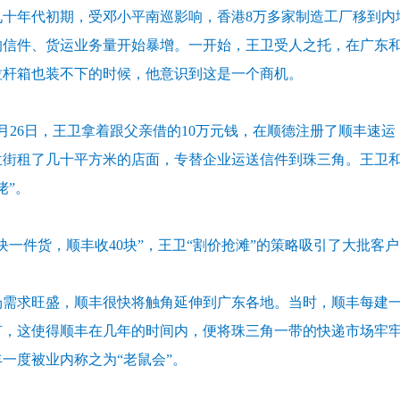
九十年代初期，受邓小平南巡影响，香港8万多家制造工厂移到内
的信件、货运业务量开始暴增。一开始，王卫受人之托，在广东
拉杆箱也装不下的时候，他意识到这是一个商机。
年3月26日，王卫拿着跟父亲借的10万元钱，在顺德注册了顺丰
兰街租了几十平方米的店面，专替企业运送信件到珠三角。王卫
佬”。
0块一件货，顺丰收40块”，王卫“割价抢滩”的策略吸引了大批
场需求旺盛，顺丰很快将触角延伸到广东各地。当时，顺丰每建
有，这使得顺丰在几年的时间内，便将珠三角一带的快递市场牢
一度被业内称之为“老鼠会”。