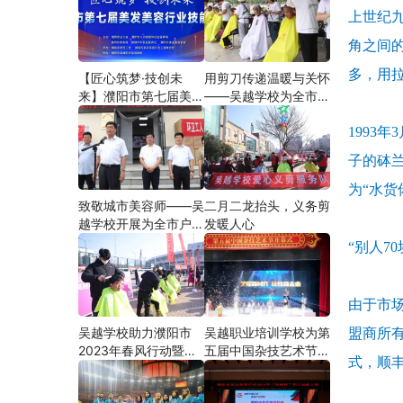
上世纪
角之间
多，用
【匠心筑梦·技创未
用剪刀传递温暖与关怀
来】濮阳市第七届美发
——吴越学校为全市户
美容行业技能大赛在市
外劳动者爱心义剪
1993
工人文化宫隆重举行
子的砵
为“水货
致敬城市美容师——吴
二月二龙抬头，义务剪
越学校开展为全市户外
发暖人心
劳动者爱心义剪活动
“别人7
由于市
吴越学校助力濮阳市
吴越职业培训学校为第
盟商所
2023年春风行动暨就
五届中国杂技艺术节加
式，顺丰
业援助月”首场新春招
油添彩
聘会活动