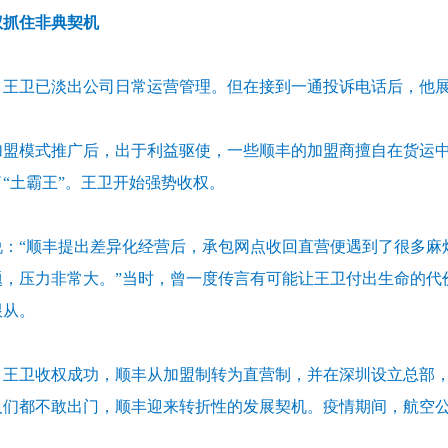
权抓住非典契机
9年，王卫已淡出公司日常运营管理。但在接到一通投诉电话后，他
加盟模式推广后，出于利益驱使，一些顺丰的加盟商擅自在货运
“土霸王”。王卫开始强势收权。
说：“顺丰提出差异化经营后，承包网点收回直营便遇到了很多麻
题，压力非常大。”当时，曾一度传言有可能让王卫付出生命的代
跟从。
2年，王卫收权成功，顺丰从加盟制转为直营制，并在深圳设立总部
人们都不敢出门，顺丰迎来转折性的发展契机。疫情期间，航空