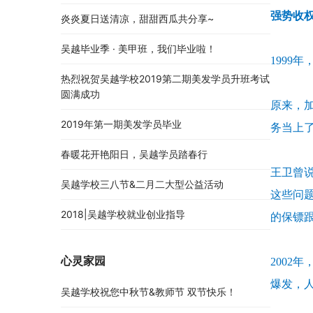
强势收
炎炎夏日送清凉，甜甜西瓜共分享~
吴越毕业季 · 美甲班，我们毕业啦！
199
热烈祝贺吴越学校2019第二期美发学员升班考试
圆满成功
原来，
2019年第一期美发学员毕业
务当上了
春暖花开艳阳日，吴越学员踏春行
王卫曾
吴越学校三八节&二月二大型公益活动
这些问
2018|吴越学校就业创业指导
的保镖
心灵家园
200
爆发，
吴越学校祝您中秋节&教师节 双节快乐！