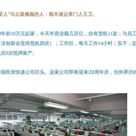
火星人”马云最佩服的人：顺丰速运掌门人王卫。
0年前10万元起家，今天年营业额几百亿，自有货机11架；与
月没创新会觉得危机四伏）；工作狂，每天工作14小时；实干，
先后9次抵押家产。
中国民营快递公司巨头。这家公司即将迎来20周年庆，但外界仍