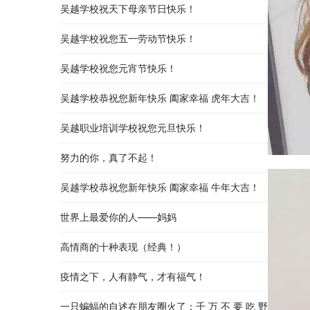
吴越学校祝天下母亲节日快乐！
吴越学校祝您五一劳动节快乐！
吴越学校祝您元宵节快乐！
吴越学校恭祝您新年快乐 阖家幸福 虎年大吉！
吴越职业培训学校祝您元旦快乐！
努力的你，真了不起！
吴越学校恭祝您新年快乐 阖家幸福 牛年大吉！
世界上最爱你的人——妈妈
高情商的十种表现（经典！）
疫情之下，人有静气，才有福气！
一只蝙蝠的自述在朋友圈火了：千 万 不 要 吃 野