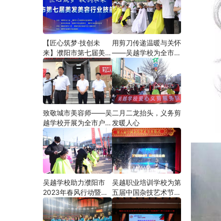
【匠心筑梦·技创未
用剪刀传递温暖与关怀
来】濮阳市第七届美发
——吴越学校为全市户
美容行业技能大赛在市
外劳动者爱心义剪
工人文化宫隆重举行
致敬城市美容师——吴
二月二龙抬头，义务剪
越学校开展为全市户外
发暖人心
劳动者爱心义剪活动
吴越学校助力濮阳市
吴越职业培训学校为第
2023年春风行动暨就
五届中国杂技艺术节加
业援助月”首场新春招
油添彩
聘会活动