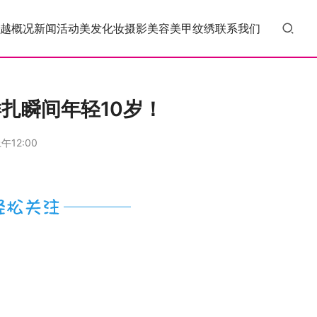
越概况
新闻活动
美发
化妆
摄影
美容
美甲
纹绣
联系我们
扎瞬间年轻10岁！
午12:00