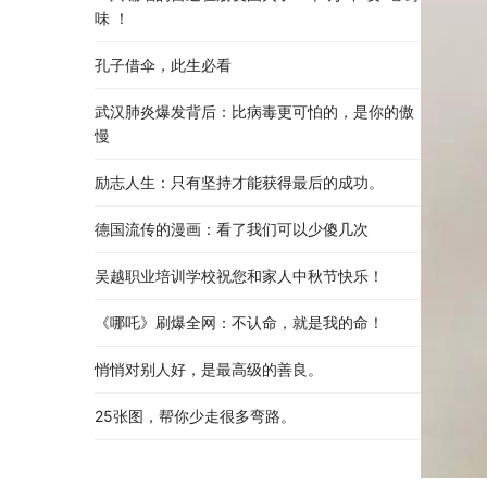
味 ！
孔子借伞，此生必看
武汉肺炎爆发背后：比病毒更可怕的，是你的傲
慢
励志人生：只有坚持才能获得最后的成功。
德国流传的漫画：看了我们可以少傻几次
吴越职业培训学校祝您和家人中秋节快乐​！​
《哪吒》刷爆全网：不认命，就是我的命！
悄悄对别人好，是最高级的善良。
25张图，帮你少走很多弯路。