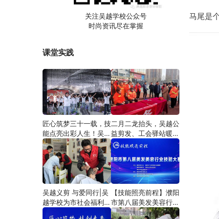
马尾是
关注吴越学校公众号
时尚资讯尽在掌握
课堂实践
匠心筑梦三十一载，技
二月二龙抬头，吴越公
能点亮出彩人生！吴越
益剪发、工会驿站暖人
学校2026年学员学习
心——义务剪发情暖户
成果汇报会圆满成功！
外劳动者
吴越义剪 与爱同行|吴
【技能照亮前程】濮阳
越学校为市社会福利院
市第八届美发美容行业
爱心义剪
技能大赛圆满闭幕