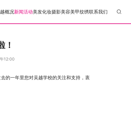
越概况
新闻活动
美发
化妆
摄影
美容
美甲
纹绣
联系我们
啦！
午12:00
过去的一年里您对吴越学校的关注和支持，衷