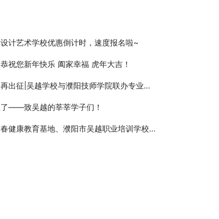
象设计艺术学校优惠倒计时，速度报名啦~
恭祝您新年快乐 阖家幸福 虎年大吉！
|吴越学校与濮阳技师学院联办专业选手王晨辉出征河南省第四届职业技能大赛
业了——致吴越的莘莘学子们！
教育基地、濮阳市吴越职业培训学校“青春不走调，健康向前行”诗歌朗诵会圆满闭幕