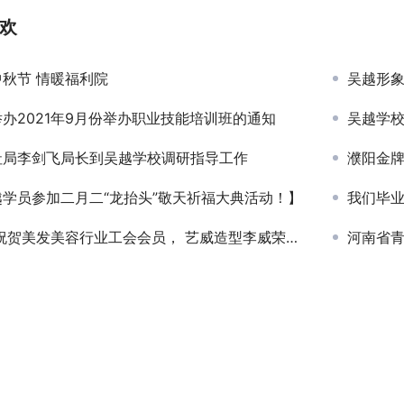
欢
秋节 情暖福利院
吴越形
办2021年9月份举办职业技能培训班的通知
吴越学校
社局李剑飞局长到吴越学校调研指导工作
濮阳金牌再出征
越学员参加二月二“龙抬头”敬天祈福大典活动！】
我们毕
美发美容行业工会会员， 艺威造型李威荣获“濮阳工匠”荣誉称号！
河南省青春健康