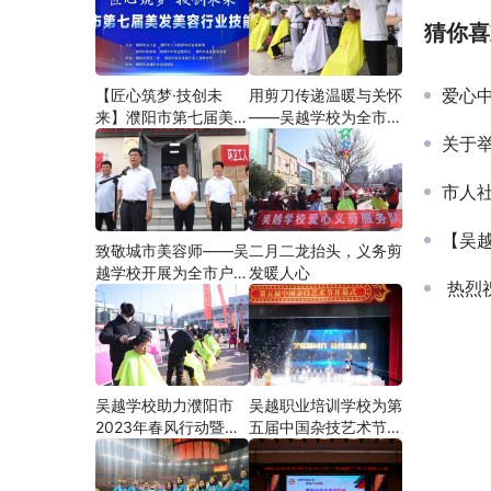
猜你喜
爱心中
【匠心筑梦·技创未
用剪刀传递温暖与关怀
来】濮阳市第七届美发
——吴越学校为全市户
美容行业技能大赛在市
外劳动者爱心义剪
关于举
工人文化宫隆重举行
市人
【吴
致敬城市美容师——吴
二月二龙抬头，义务剪
越学校开展为全市户外
发暖人心
热烈祝贺
劳动者爱心义剪活动
吴越学校助力濮阳市
吴越职业培训学校为第
2023年春风行动暨就
五届中国杂技艺术节加
业援助月”首场新春招
油添彩
聘会活动