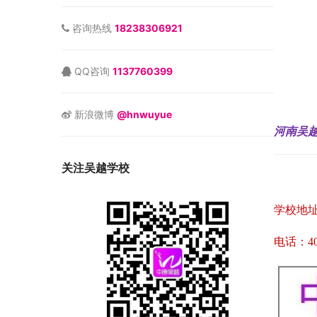
咨询热线
18238306921
QQ咨询
1137760399
新浪微博
@hnwuyue
河南吴
关注吴越学校
学校地
电话：4000