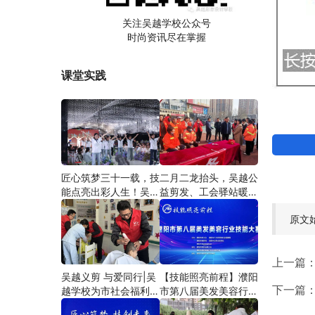
关注吴越学校公众号
时尚资讯尽在掌握
课堂实践
匠心筑梦三十一载，技
二月二龙抬头，吴越公
能点亮出彩人生！吴越
益剪发、工会驿站暖人
学校2026年学员学习
心——义务剪发情暖户
原文
成果汇报会圆满成功！
外劳动者
上一篇
吴越义剪 与爱同行|吴
【技能照亮前程】濮阳
下一篇
越学校为市社会福利院
市第八届美发美容行业
爱心义剪
技能大赛圆满闭幕