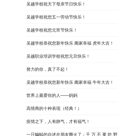
吴越学校祝天下母亲节日快乐！
吴越学校祝您五一劳动节快乐！
吴越学校祝您元宵节快乐！
吴越学校恭祝您新年快乐 阖家幸福 虎年大吉！
吴越职业培训学校祝您元旦快乐！
努力的你，真了不起！
吴越学校恭祝您新年快乐 阖家幸福 牛年大吉！
世界上最爱你的人——妈妈
高情商的十种表现（经典！）
疫情之下，人有静气，才有福气！
一只蝙蝠的自述在朋友圈火了：千 万 不 要 吃 野