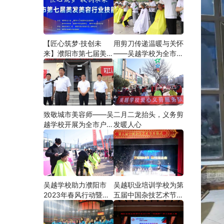
【匠心筑梦·技创未
用剪刀传递温暖与关怀
来】濮阳市第七届美发
——吴越学校为全市户
美容行业技能大赛在市
外劳动者爱心义剪
工人文化宫隆重举行
致敬城市美容师——吴
二月二龙抬头，义务剪
越学校开展为全市户外
发暖人心
劳动者爱心义剪活动
吴越学校助力濮阳市
吴越职业培训学校为第
2023年春风行动暨就
五届中国杂技艺术节加
业援助月”首场新春招
油添彩
聘会活动