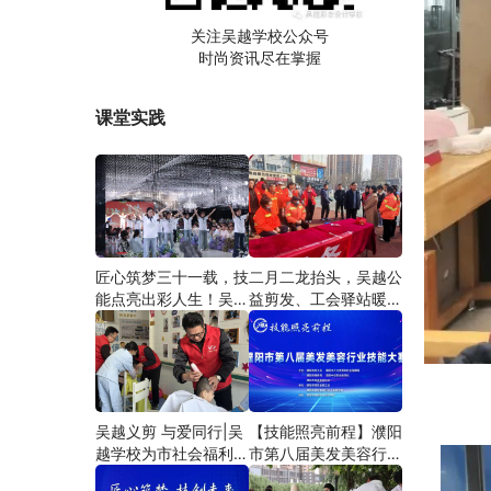
关注吴越学校公众号
时尚资讯尽在掌握
课堂实践
匠心筑梦三十一载，技
二月二龙抬头，吴越公
能点亮出彩人生！吴越
益剪发、工会驿站暖人
学校2026年学员学习
心——义务剪发情暖户
成果汇报会圆满成功！
外劳动者
吴越义剪 与爱同行|吴
【技能照亮前程】濮阳
越学校为市社会福利院
市第八届美发美容行业
爱心义剪
技能大赛圆满闭幕