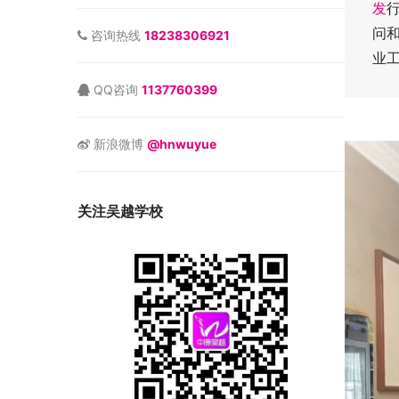
发
问
咨询热线
18238306921
业
QQ咨询
1137760399
新浪微博
@hnwuyue
关注吴越学校