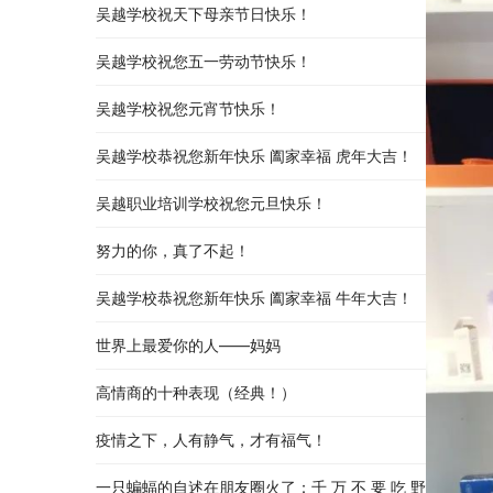
吴越学校祝天下母亲节日快乐！
吴越学校祝您五一劳动节快乐！
吴越学校祝您元宵节快乐！
吴越学校恭祝您新年快乐 阖家幸福 虎年大吉！
吴越职业培训学校祝您元旦快乐！
努力的你，真了不起！
吴越学校恭祝您新年快乐 阖家幸福 牛年大吉！
世界上最爱你的人——妈妈
高情商的十种表现（经典！）
疫情之下，人有静气，才有福气！
一只蝙蝠的自述在朋友圈火了：千 万 不 要 吃 野