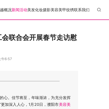
越概况
新闻活动
美发
化妆
摄影
美容
美甲
纹绣
联系我们
工会联合会开展春节走访慰
上午6:57
心。佳节将至，年味渐浓，为充分发挥
更加深入人心，1月20日，濮阳市
美容
美