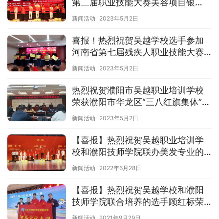
第二届职业技能大赛美容项目银
牌，美发项目金、银牌！
新闻活动
2023年5月2日
喜报！热烈祝贺吴越学校选手参加
河南省第七届残疾人职业技能大赛
再创佳绩！
新闻活动
2023年5月2日
热烈祝贺濮阳市吴越职业培训学校
荣获濮阳市华龙区“三八红旗集体”称
号！
新闻活动
2023年5月2日
【喜报】热烈祝贺吴越职业培训学
校和濮阳技师学院联办美发专业的
选手再次包揽河南省第一届职业技
新闻活动
2022年6月28日
能大赛美发项目金牌银牌!
【喜报】热烈祝贺吴越学校和濮阳
技师学院联合培养的选手顾红标荣
获全国乡村振兴职业技能大赛美发
新闻活动
2021年9月29日