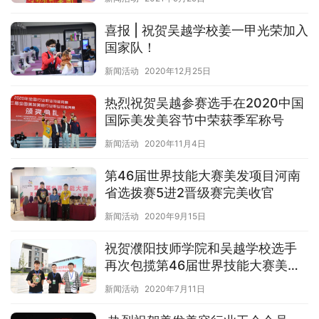
项目第二名
喜报 | 祝贺吴越学校姜一甲光荣加入
国家队！
新闻活动
2020年12月25日
热烈祝贺吴越参赛选手在2020中国
国际美发美容节中荣获季军称号
新闻活动
2020年11月4日
第46届世界技能大赛美发项目河南
省选拨赛5进2晋级赛完美收官
新闻活动
2020年9月15日
祝贺濮阳技师学院和吴越学校选手
再次包揽第46届世界技能大赛美发
项目河南省选拔赛前三名的好成
新闻活动
2020年7月11日
绩！