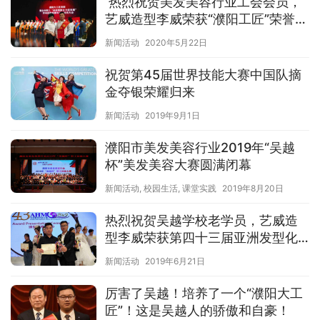
热烈祝贺美发美容行业工会会员，
艺威造型李威荣获“濮阳工匠”荣誉称
号！
新闻活动
2020年5月22日
祝贺第45届世界技能大赛中国队摘
金夺银荣耀归来
新闻活动
2019年9月1日
濮阳市美发美容行业2019年“吴越
杯”美发美容大赛圆满闭幕
新闻活动
,
校园生活
,
课堂实践
2019年8月20日
热烈祝贺吴越学校老学员，艺威造
型李威荣获第四十三届亚洲发型化
妆大赛女士造型总分第三名的好成
新闻活动
2019年6月21日
绩！
厉害了吴越！培养了一个“濮阳大工
匠”！这是吴越人的骄傲和自豪！